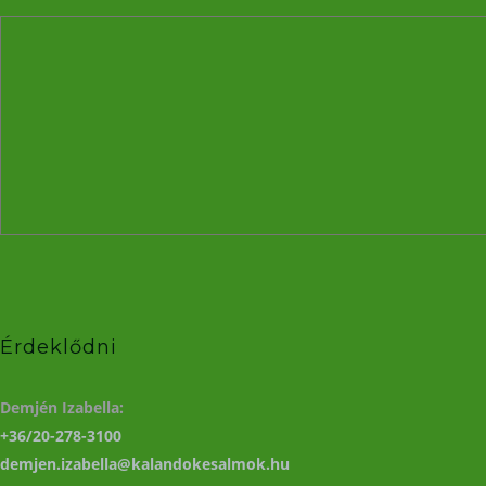
Érdeklődni
Demjén Izabella:
+36/20-278-3100
demjen.izabella@kalandokesalmok.hu