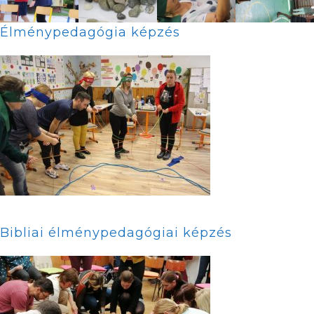
Élménypedagógia képzés
Bibliai élménypedagógiai képzés