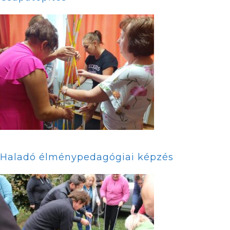
Haladó élménypedagógiai képzés