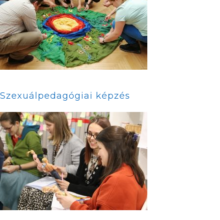
Szexuálpedagógiai képzés