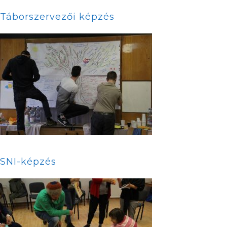
Táborszervezői képzés
SNI-képzés