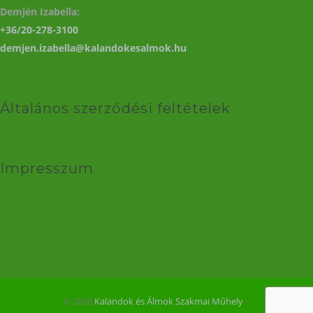
Demjén Izabella:
+36/20-278-3100
demjen.izabella@kalandokesalmok.hu
Általános szerződési feltételek
Impresszum
© 2026
Kalandok és Álmok Szakmai Műhely
‐