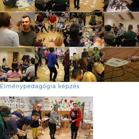
Élménypedagógia képzés