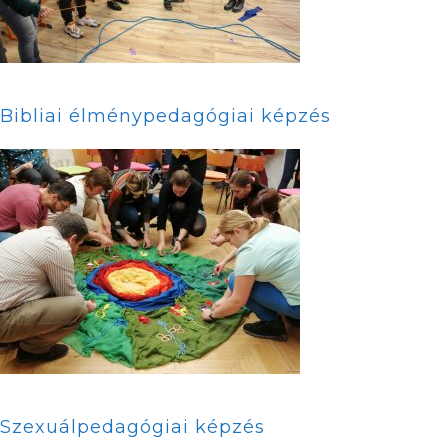
Bibliai élménypedagógiai képzés
Szexuálpedagógiai képzés