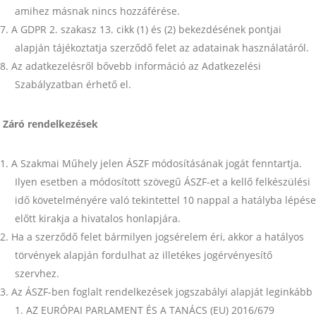
amihez másnak nincs hozzáférése.
A GDPR 2. szakasz 13. cikk (1) és (2) bekezdésének pontjai
alapján tájékoztatja szerződő felet az adatainak használatáról.
Az adatkezelésről bővebb információ az Adatkezelési
Szabályzatban érhető el.
Záró rendelkezések
A Szakmai Műhely jelen ÁSZF módosításának jogát fenntartja.
Ilyen esetben a módosított szövegű ÁSZF-et a kellő felkészülési
idő követelményére való tekintettel 10 nappal a hatályba lépése
előtt kirakja a hivatalos honlapjára.
Ha a szerződő felet bármilyen jogsérelem éri, akkor a hatályos
törvények alapján fordulhat az illetékes jogérvényesítő
szervhez.
Az ÁSZF-ben foglalt rendelkezések jogszabályi alapját leginkább
AZ EURÓPAI PARLAMENT ÉS A TANÁCS (EU) 2016/679