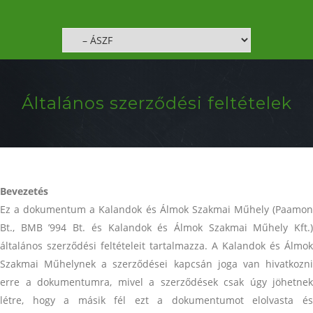
Általános szerződési feltételek
Bevezetés
Ez a dokumentum a Kalandok és Álmok Szakmai Műhely (Paamon
Bt., BMB ’994 Bt. és Kalandok és Álmok Szakmai Műhely Kft.)
általános szerződési feltételeit tartalmazza. A Kalandok és Álmok
Szakmai Műhelynek a szerződései kapcsán joga van hivatkozni
erre a dokumentumra, mivel a szerződések csak úgy jöhetnek
létre, hogy a másik fél ezt a dokumentumot elolvasta és