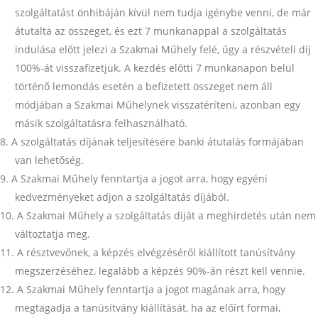
szolgáltatást önhibáján kívül nem tudja igénybe venni, de már
átutalta az összeget, és ezt 7 munkanappal a szolgáltatás
indulása előtt jelezi a Szakmai Műhely felé, úgy a részvételi díj
100%-át visszafizetjük. A kezdés előtti 7 munkanapon belül
történő lemondás esetén a befizetett összeget nem áll
módjában a Szakmai Műhelynek visszatéríteni, azonban egy
másik szolgáltatásra felhasználható.
A szolgáltatás díjának teljesítésére banki átutalás formájában
van lehetőség.
A Szakmai Műhely fenntartja a jogot arra, hogy egyéni
kedvezményeket adjon a szolgáltatás díjából.
A Szakmai Műhely a szolgáltatás díját a meghirdetés után nem
változtatja meg.
A résztvevőnek, a képzés elvégzéséről kiállított tanúsítvány
megszerzéséhez, legalább a képzés 90%-án részt kell vennie.
A Szakmai Műhely fenntartja a jogot magának arra, hogy
megtagadja a tanúsítvány kiállítását, ha az előírt formai,