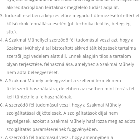
akkreditációjában leírtaknak megfelelő tudást adja át.
Indokolt esetben a képzés előre megadott ütemezésétől eltérhet
külső okok fennállása esetén (pl. technikai leállás, betegség
stb.).
A Szakmai Műhellyel szerződő fél tudomásul veszi azt, hogy a
Szakmai Műhely által biztosított akkreditált képzések tartalma
szerzői jogi védelem alatt áll. Ennek alapján tilos a tartalom
olyan terjesztése, felhasználása, amelyhez a Szakmai Műhely
nem adta beleegyezését.
A Szakmai Műhely beleegyezhet a szellemi termék nem
üzletszerű használatára, de ebben az esetben mint forrás fel
kell tüntetnie a felhasználónak.
A szerződő fél tudomásul veszi, hogy a Szakmai Műhely
szolgáltatásai díjkötelesek. A szolgáltatások díjai nem
egységesek, azokat a Szakmai Műhely határozza meg az adott
szolgáltatás paramétereinek függvényében.
A szerződő fél tudomásul veszi, hogy amennyiben a