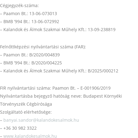
Cégjegyzék-száma:
– Paamon Bt.: 13-06-073013
– BMB ’994 Bt.: 13-06-072992
– Kalandok és Álmok Szakmai Műhely Kft.: 13-09-238819
Felnőttképzési nyilvántartási száma (FAR):
– Paamon Bt.: B/2020/004839
– BMB ’994 Bt.: B/2020/004225
– Kalandok és Álmok Szakmai Műhely Kft.: B/2025/000212
FIR nyilvántartási száma: Paamon Bt. – E-001906/2019
Nyilvántartásba bejegyző hatóság neve: Budapest Környéki
Törvényszék Cégbírósága
Szolgáltató elérhetősége:
–
banyai.sandor@kalandokesalmok.hu
– +36 30 982 3322
–
www.kalandokesalmok.hu