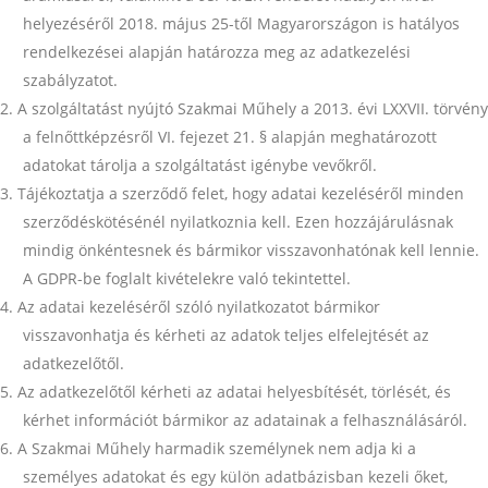
helyezéséről 2018. május 25-től Magyarországon is hatályos
rendelkezései alapján határozza meg az adatkezelési
szabályzatot.
A szolgáltatást nyújtó Szakmai Műhely a 2013. évi LXXVII. törvény
a felnőttképzésről VI. fejezet 21. § alapján meghatározott
adatokat tárolja a szolgáltatást igénybe vevőkről.
Tájékoztatja a szerződő felet, hogy adatai kezeléséről minden
szerződéskötésénél nyilatkoznia kell. Ezen hozzájárulásnak
mindig önkéntesnek és bármikor visszavonhatónak kell lennie.
A GDPR-be foglalt kivételekre való tekintettel.
Az adatai kezeléséről szóló nyilatkozatot bármikor
visszavonhatja és kérheti az adatok teljes elfelejtését az
adatkezelőtől.
Az adatkezelőtől kérheti az adatai helyesbítését, törlését, és
kérhet információt bármikor az adatainak a felhasználásáról.
A Szakmai Műhely harmadik személynek nem adja ki a
személyes adatokat és egy külön adatbázisban kezeli őket,