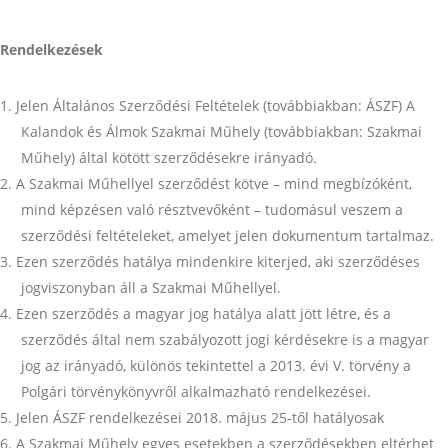
Rendelkezések
Jelen Általános Szerződési Feltételek (továbbiakban: ÁSZF) A
Kalandok és Álmok Szakmai Műhely (továbbiakban: Szakmai
Műhely) által kötött szerződésekre irányadó.
A Szakmai Műhellyel szerződést kötve – mind megbízóként,
mind képzésen való résztvevőként – tudomásul veszem a
szerződési feltételeket, amelyet jelen dokumentum tartalmaz.
Ezen szerződés hatálya mindenkire kiterjed, aki szerződéses
jogviszonyban áll a Szakmai Műhellyel.
Ezen szerződés a magyar jog hatálya alatt jött létre, és a
szerződés által nem szabályozott jogi kérdésekre is a magyar
jog az irányadó, különös tekintettel a 2013. évi V. törvény a
Polgári törvénykönyvről alkalmazható rendelkezései.
Jelen ÁSZF rendelkezései 2018. május 25-től hatályosak
A Szakmai Műhely egyes esetekben a szerződésekben eltérhet