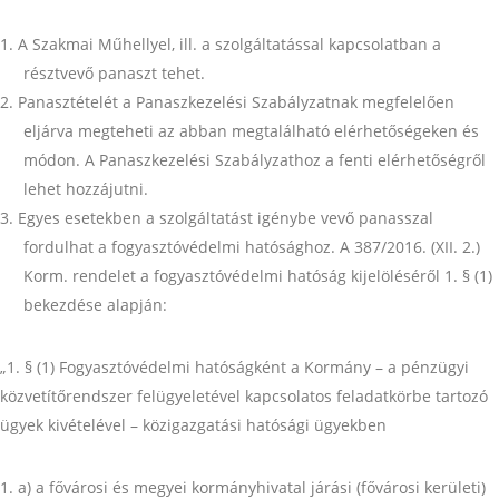
A Szakmai Műhellyel, ill. a szolgáltatással kapcsolatban a
résztvevő panaszt tehet.
Panasztételét a Panaszkezelési Szabályzatnak megfelelően
eljárva megteheti az abban megtalálható elérhetőségeken és
módon. A Panaszkezelési Szabályzathoz a fenti elérhetőségről
lehet hozzájutni.
Egyes esetekben a szolgáltatást igénybe vevő panasszal
fordulhat a fogyasztóvédelmi hatósághoz. A 387/2016. (XII. 2.)
Korm. rendelet a fogyasztóvédelmi hatóság kijelöléséről 1. § (1)
bekezdése alapján:
„1. § (1) Fogyasztóvédelmi hatóságként a Kormány – a pénzügyi
közvetítőrendszer felügyeletével kapcsolatos feladatkörbe tartozó
ügyek kivételével – közigazgatási hatósági ügyekben
a) a fővárosi és megyei kormányhivatal járási (fővárosi kerületi)