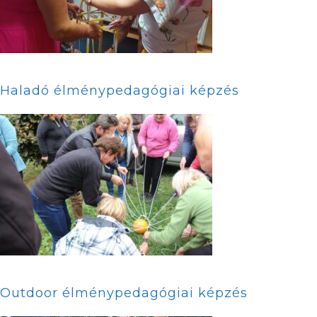
Haladó élménypedagógiai képzés
Outdoor élménypedagógiai képzés