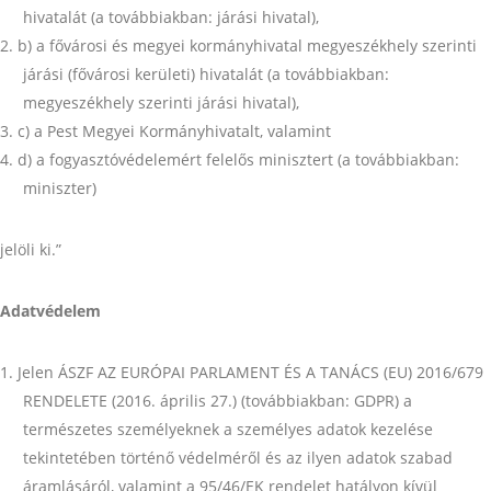
hivatalát (a továbbiakban: járási hivatal),
b) a fővárosi és megyei kormányhivatal megyeszékhely szerinti
járási (fővárosi kerületi) hivatalát (a továbbiakban:
megyeszékhely szerinti járási hivatal),
c) a Pest Megyei Kormányhivatalt, valamint
d) a fogyasztóvédelemért felelős minisztert (a továbbiakban:
miniszter)
jelöli ki.”
Adatvédelem
Jelen ÁSZF AZ EURÓPAI PARLAMENT ÉS A TANÁCS (EU) 2016/679
RENDELETE (2016. április 27.) (továbbiakban: GDPR) a
természetes személyeknek a személyes adatok kezelése
tekintetében történő védelméről és az ilyen adatok szabad
áramlásáról, valamint a 95/46/EK rendelet hatályon kívül