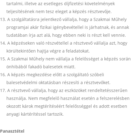
tartalmi, illetve az esetleges díjfizetési követelmények
teljesítésének nem tesz eleget a képzés résztvevője.
A szolgáltatásra jelentkező vállalja, hogy a Szakmai Műhely
programjai akár fizikai igénybevétellel is járhatnak, és annak
tudatában írja azt alá, hogy ebben neki is részt kell vennie.
A képzéseken való részvétellel a résztvevő vállalja azt, hogy
körültekintően hajtja végre a feladatokat.
A Szakmai Műhely nem vállalja a felelősséget a képzés során
önhibából fakadó balesetek miatt.
A képzés megkezdése előtt a szolgáltató szóbeli
balesetvédelmi oktatásban részesíti a résztvevőket.
A résztvevő vállalja, hogy az eszközöket rendeltetésszerűen
használja. Nem megfelelő használat esetén a felszerelésben
okozott károk megtérítéséért felelősséggel és adott esetben
anyagi kártérítéssel tartozik.
Panasztétel