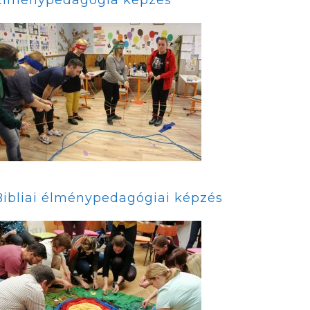
Bibliai élménypedagógiai képzés