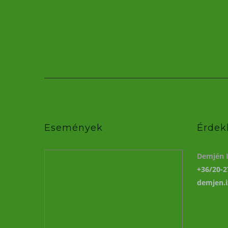
Események
Érdek
Demjén I
+36/20-2
demjen.