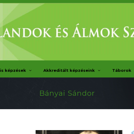
is képzések
Akkreditált képzéseink
Táborok
Bányai Sándor