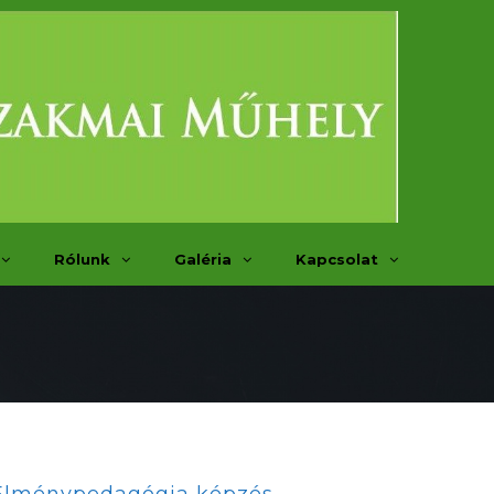
Rólunk
Galéria
Kapcsolat
Élménypedagógia képzés