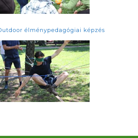
Outdoor élménypedagógiai képzés