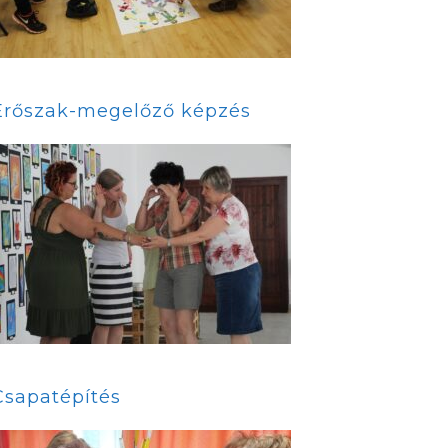
Erőszak-megelőző képzés
Csapatépítés