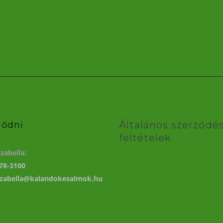
Általános szerződés
lődni
feltételek
zabella:
78-3100
izabella@kalandokesalmok.hu