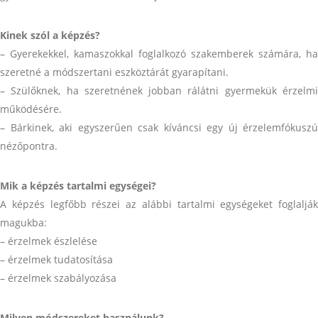
Kinek szól a képzés?
– Gyerekekkel, kamaszokkal foglalkozó szakemberek számára, ha
szeretné a módszertani eszköztárát gyarapítani.
– Szülőknek, ha szeretnének jobban rálátni gyermekük érzelmi
működésére.
– Bárkinek, aki egyszerűen csak kíváncsi egy új érzelemfókuszú
nézőpontra.
Mik a képzés tartalmi egységei?
A képzés legfőbb részei az alábbi tartalmi egységeket foglalják
magukba:
– érzelmek észlelése
– érzelmek tudatosítása
– érzelmek szabályozása
Milyen módszereket használunk?