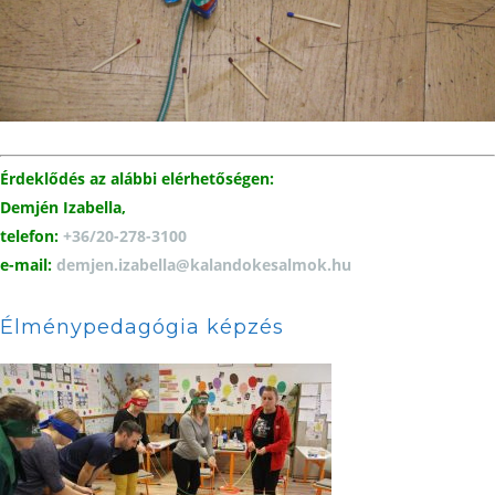
Érdeklődés az alábbi elérhetőségen:
Demjén Izabella,
telefon:
+36/20-278-3100
e-mail:
demjen.izabella@
kalandokesalmok.hu
Élménypedagógia képzés