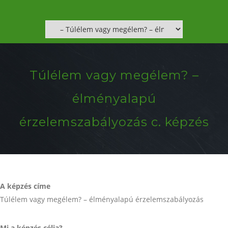
Túlélem vagy megélem? –
élményalapú
érzelemszabályozás c. képzés
A képzés címe
Túlélem vagy megélem? – élményalapú érzelemszabályozás
Mi a képzés célja?