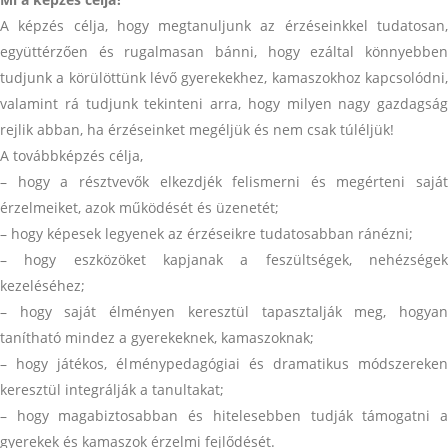
A képzés célja, hogy megtanuljunk az érzéseinkkel tudatosan,
együttérzően és rugalmasan bánni, hogy ezáltal könnyebben
tudjunk a körülöttünk lévő gyerekekhez, kamaszokhoz kapcsolódni,
valamint rá tudjunk tekinteni arra, hogy milyen nagy gazdagság
rejlik abban, ha érzéseinket megéljük és nem csak túléljük!
A továbbképzés célja,
– hogy a résztvevők elkezdjék felismerni és megérteni saját
érzelmeiket, azok működését és üzenetét;
– hogy képesek legyenek az érzéseikre tudatosabban ránézni;
– hogy eszközöket kapjanak a feszültségek, nehézségek
kezeléséhez;
– hogy saját élményen keresztül tapasztalják meg, hogyan
tanítható mindez a gyerekeknek, kamaszoknak;
– hogy játékos, élménypedagógiai és dramatikus módszereken
keresztül integrálják a tanultakat;
– hogy magabiztosabban és hitelesebben tudják támogatni a
gyerekek és kamaszok érzelmi fejlődését.