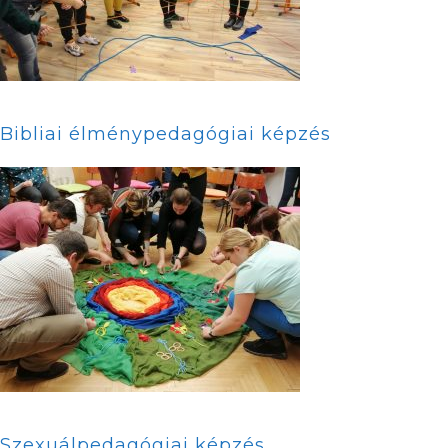
Bibliai élménypedagógiai képzés
Szexuálpedagógiai képzés