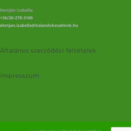
Demjén Izabella:
+36/20-278-3100
demjen.izabella@kalandokesalmok.hu
Általános szerződési feltételek
Impresszum