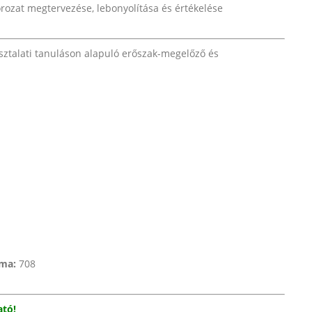
rozat megtervezése, lebonyolítása és értékelése
asztalati tanuláson alapuló erőszak-megelőző és
áma:
708
ató!