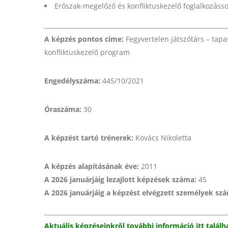
Erőszak-megelőző és konfliktuskezelő foglalkozásso
A képzés pontos címe:
Fegyvertelen játszótárs – tap
konfliktuskezelő program
Engedélyszáma:
445/10/2021
Óraszáma:
30
A képzést tartó trénerek:
Kovács Nikoletta
A képzés alapításának éve:
2011
A 2026 januárjáig lezajlott képzések száma:
45
A 2026 januárjáig a képzést elvégzett személyek sz
Aktuális képzéseinkről további információ itt találh