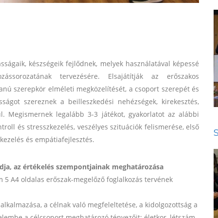
asságaik, készségeik fejlődnek, melyek használatával képessé
ássorozatának tervezésére. Elsajátítják az erőszakos
nú szerepkör elméleti megközelítését, a csoport szerepét és
sságot szereznek a beilleszkedési nehézségek, kirekesztés,
ül. Megismernek legalább 3-3 játékot, gyakorlatot az alábbi
roll és stresszkezelés, veszélyes szituációk felismerése, első
hkezelés és empátiafejlesztés.
dja, az értékelés szempontjainak meghatározása
 5 A4 oldalas erőszak-megelőző foglalkozás tervének
alkalmazása, a célnak való megfeleltetése, a kidolgozottság a
yelembe a célcsoport meghatározó tényezőit: életkor, létszám,