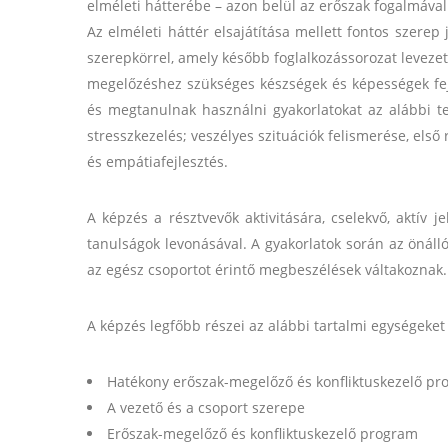
elméleti hátterébe – azon belül az erőszak fogalmáva
Az elméleti háttér elsajátítása mellett fontos szerep
szerepkörrel, amely később foglalkozássorozat levez
megelőzéshez szükséges készségek és képességek fejl
és megtanulnak használni gyakorlatokat az alábbi te
stresszkezelés; veszélyes szituációk felismerése, első 
és empátiafejlesztés.
A képzés a résztvevők aktivitására, cselekvő, aktív je
tanulságok levonásával. A gyakorlatok során az önáll
az egész csoportot érintő megbeszélések váltakoznak.
A képzés legfőbb részei az alábbi tartalmi egységeket
Hatékony erőszak-megelőző és konfliktuskezelő pr
A vezető és a csoport szerepe
Erőszak-megelőző és konfliktuskezelő program