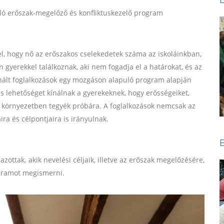
uló erőszak-megelőző és konfliktuskezelő program
l, hogy nő az erőszakos cselekedetek száma az iskoláinkban,
gyerekkel találkoznak, aki nem fogadja el a határokat, és az
ínált foglalkozások egy mozgáson alapuló program alapján
és lehetőséget kínálnak a gyerekeknek, hogy erősségeiket,
os környezetben tegyék próbára. A foglalkozások nemcsak az
ra és célpontjaira is irányulnak.
ottak, akik nevelési céljaik, illetve az erőszak megelőzésére,
ogramot megismerni.