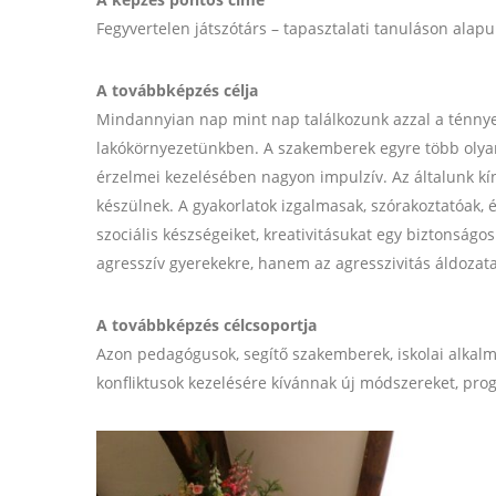
Fegyvertelen játszótárs – tapasztalati tanuláson alap
A továbbképzés célja
Mindannyian nap mint nap találkozunk azzal a ténnye
lakókörnyezetünkben. A szakemberek egyre több olyan 
érzelmei kezelésében nagyon impulzív. Az általunk k
készülnek. A gyakorlatok izgalmasak, szórakoztatóak, 
szociális készségeiket, kreativitásukat egy biztonság
agresszív gyerekekre, hanem az agresszivitás áldozatai
A továbbképzés célcsoportja
Azon pedagógusok, segítő szakemberek, iskolai alkalmaz
konfliktusok kezelésére kívánnak új módszereket, pr