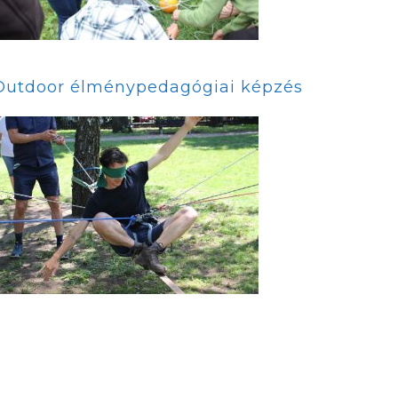
Outdoor élménypedagógiai képzés