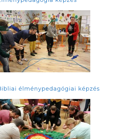
Bibliai élménypedagógiai képzés