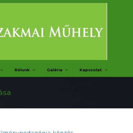
Rólunk
Galéria
Kapcsolat
ása
Élménypedagógia képzés