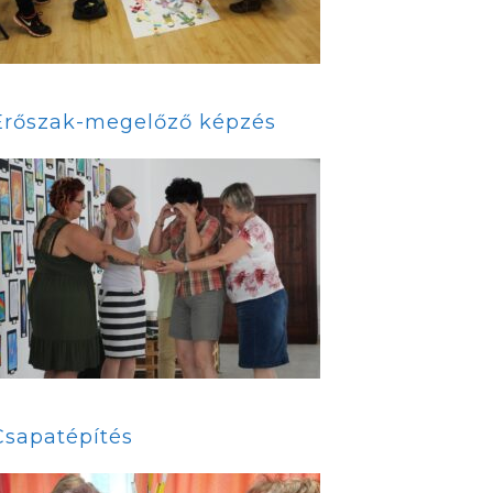
Erőszak-megelőző képzés
Csapatépítés