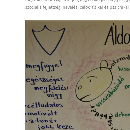
szociális fejlettség, nevelési célok; fizikai és pszichika