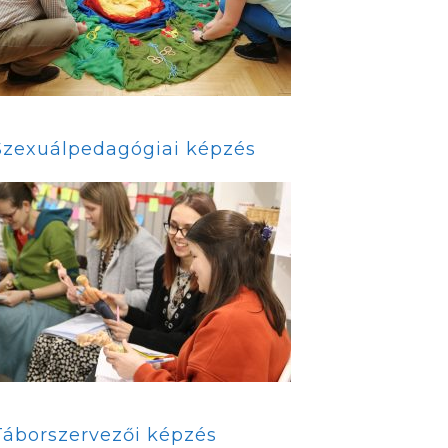
Szexuálpedagógiai képzés
Táborszervezői képzés