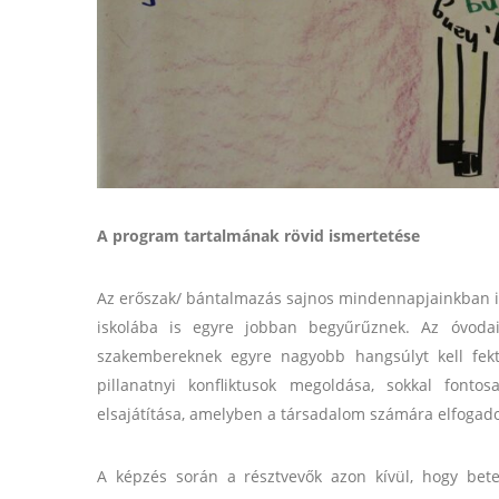
A program tartalmának rövid ismertetése
Az erőszak/ bántalmazás sajnos mindennapjainkban is 
iskolába is egyre jobban begyűrűznek. Az óvodai,
szakembereknek egyre nagyobb hangsúlyt kell fek
pillanatnyi konfliktusok megoldása, sokkal font
elsajátítása, amelyben a társadalom számára elfogado
A képzés során a résztvevők azon kívül, hogy bete