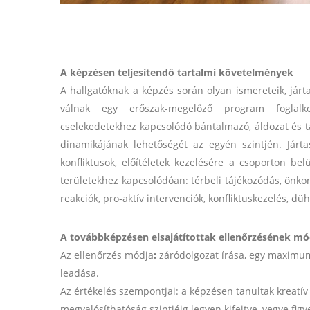
A képzésen teljesítendő tartalmi követelmények
A hallgatóknak a képzés során olyan ismereteik, járt
válnak egy erőszak-megelőző program foglalkoz
cselekedetekhez kapcsolódó bántalmazó, áldozat és ta
dinamikájának lehetőségét az egyén szintjén. Járta
konfliktusok, előítéletek kezelésére a csoporton bel
területekhez kapcsolódóan: térbeli
tájékozódás, önkont
reakciók, pro-aktív intervenciók, konfliktuskezelés, dü
A továbbképzésen elsajátítottak ellenőrzésének mó
Az ellenőrzés módja
:
záródolgozat írása, egy maximum
leadása.
Az értékelés szempontjai: a képzésen tanultak kreatív 
megvalósíthatóság szintjéig legyen kifejtve, vegye fig