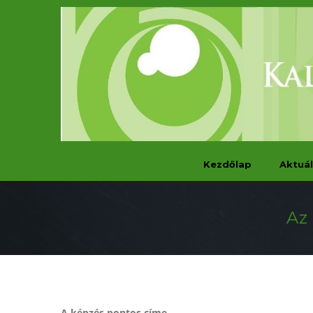
Kezdőlap
Aktuál
Az
A képzés pontos címe