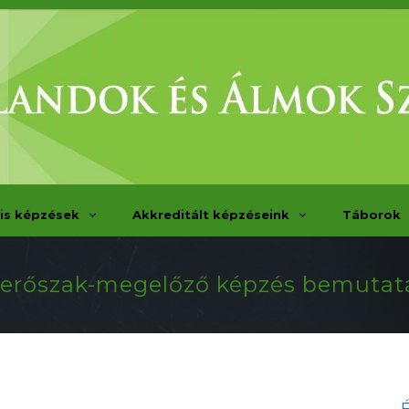
is képzések
Akkreditált képzéseink
Táborok
 erőszak-megelőző képzés bemutat