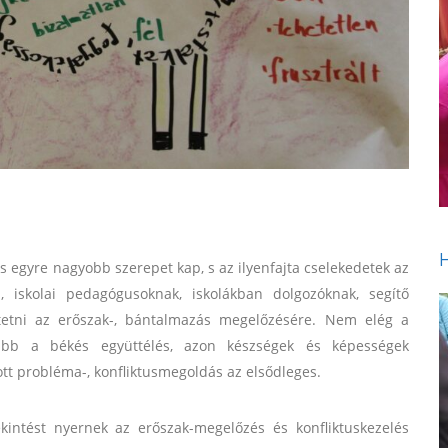
egyre nagyobb szerepet kap, s az ilyenfajta cselekedetek az
 iskolai pedagógusoknak, iskolákban dolgozóknak, segítő
tetni az erőszak-, bántalmazás megelőzésére. Nem elég a
osabb a békés együttélés, azon készségek és képességek
tt probléma-, konfliktusmegoldás az elsődleges.
kintést nyernek az erőszak-megelőzés és konfliktuskezelés