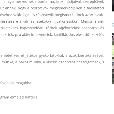
l –, megismerkednek a bántalmazások módjaival, szereplőivel.
 jut annak, hogy a résztvevők megismerkedjenek a facilitátori
etéséhez szükséges. A résztvevők megismerkednek az erőszak-
esztésére alkalmas játékokkal, gyakorlatokkal. Megismernek
rületekhez kapcsolódóan: térbeli tájékozódás; önkontroll és
reakciók; pro-aktív intervenciók; konfliktuskezelés; dühkezelés
lenlétet vár el játékos gyakorlatokkal, s azok kiértékelésével,
ó munka, a páros munka, a kisebb csoportos beszélgetések, s
 foglalják magukba:
ogram elméleti háttere