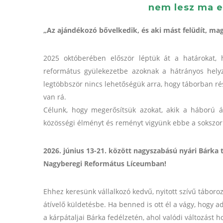
nem lesz ma et
„Az ajándékozó bővelkedik, és aki mást felüdít, maga
2025 októberében először léptük át a határokat,
református gyülekezetbe azoknak a hátrányos hely
legtöbbször nincs lehetőségük arra, hogy táborban ré
van rá.
Célunk, hogy megerősítsük azokat, akik a háború á
közösségi élményt és reményt vigyünk ebbe a sokszor
2026. június 13-21. között nagyszabású nyári Bárka 
Nagyberegi Református Líceumban!
Ehhez keresünk vállalkozó kedvű, nyitott szívű táboro
átívelő küldetésbe. Ha benned is ott él a vágy, hogy a
a kárpátaljai Bárka fedélzetén, ahol valódi változást 