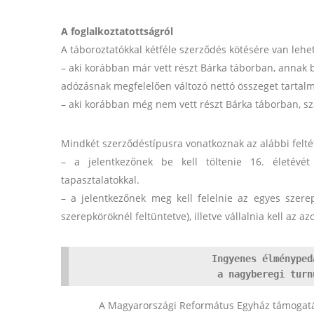
A foglalkoztatottságról
A táboroztatókkal kétféle szerződés kötésére van leh
– aki korábban már vett részt Bárka táborban, annak 
adózásnak megfelelően változó nettó összeget tartal
– aki korábban még nem vett részt Bárka táborban, s
Mindkét szerződéstípusra vonatkoznak az alábbi felté
– a jelentkezőnek be kell töltenie 16. életévét
tapasztalatokkal.
– a jelentkezőnek meg kell felelnie az egyes szerep
szerepköröknél feltüntetve), illetve vállalnia kell az a
Ingyenes élményped
a nagyberegi turn
A Magyarországi Református Egyház támogatá