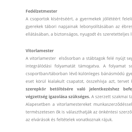
Fedélzetmester
A csoportok kíséréséért, a gyermekek jóllétéért fele
gyerekek tábori napjainak lebonyolításában az ébresz
ellátásában, a biztonságos, nyugodt és szeretetteljes l
Vitorlamester
A vitorlamester elsősorban a stábtagok felé nyújt se
integrálódási folyamatát támogatva. A folyamat 
csoportban/táborban lévő különleges bánásmódú gyer
eset körül kialakult csapatot, összehívja azt, terve
szerepkör betöltésére való jelentkezéshez bef
végzettség igazolása szükséges.
A szerzett szakmai ta
Alapesetben a vitorlamestereket munkaszerződésse
természetesen ők is választhatják az önkéntesi szerz
az elvárások és feltételek vonatkoznak rájuk.