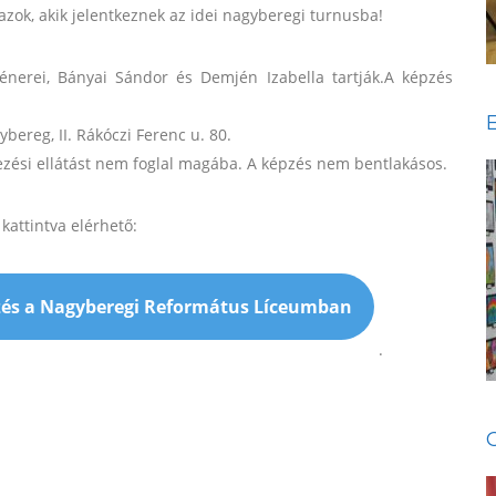
ok, akik jelentkeznek az idei nagyberegi turnusba!
nerei, Bányai Sándor és Demjén Izabella tartják.A képzés
ereg, II. Rákóczi Ferenc u. 80.
kezési ellátást nem foglal magába. A képzés nem bentlakásos.
kattintva elérhető:
.
zés a Nagyberegi Református Líceumban
.