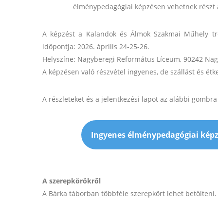
élménypedagógiai képzésen vehetnek részt az
A képzést a Kalandok és Álmok Szakmai Műhely tré
időpontja: 2026. április 24-25-26.
Helyszíne: Nagyberegi Református Líceum, 90242 Nagyb
A képzésen való részvétel ingyenes, de szállást és ét
A részleteket és a jelentkezési lapot az alábbi gombra 
Ingyenes élménypedagógiai kép
A szerepkörökről
A Bárka táborban többféle szerepkört lehet betölteni.