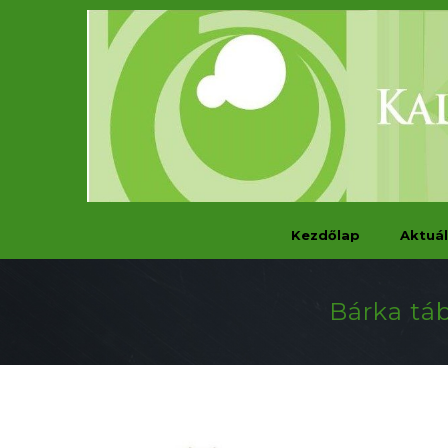
Kezdőlap
Aktuál
Bárka táb