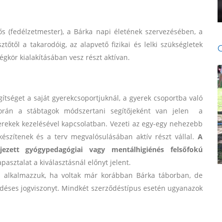
lős (fedélzetmester), a Bárka napi életének szervezésében, a
tőtől a takarodóig, az alapvető fizikai és lelki szükségletek
égkör kialakításában vesz részt aktívan.
gítséget a saját gyerekcsoportjuknál, a gyerek csoportba való
során a stábtagok módszertani segítőjeként van jelen a
ekek kezelésével kapcsolatban. Vezeti az egy-egy nehezebb
t készítenek és a terv megvalósulásában aktív részt vállal.
A
ejezett gyógypedagógiai vagy mentálhigiénés felsőfokú
pasztalat a kiválasztásnál előnyt jelent.
l alkalmazzuk, ha voltak már korábban Bárka táborban, de
ődéses jogviszonyt. Mindkét szerződéstípus esetén ugyanazok