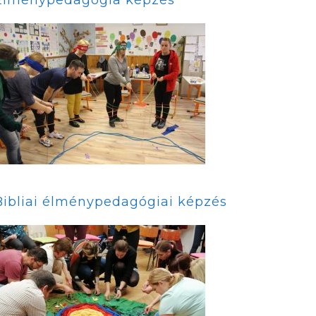
Bibliai élménypedagógiai képzés