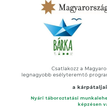
Csatlakozz a Magyar
legnagyobb esélyteremtő progr
a kárpátalja
Nyári táboroztatási munkale
képzésen va