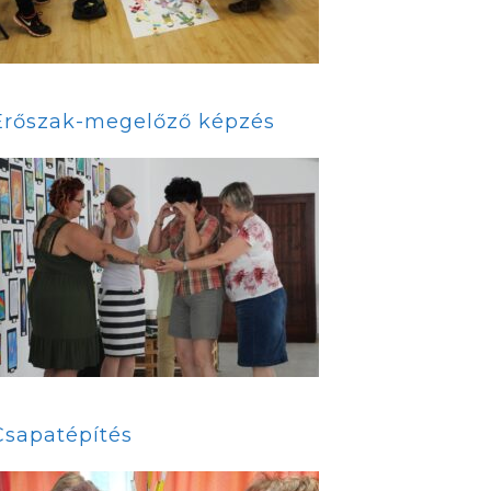
Erőszak-megelőző képzés
Csapatépítés