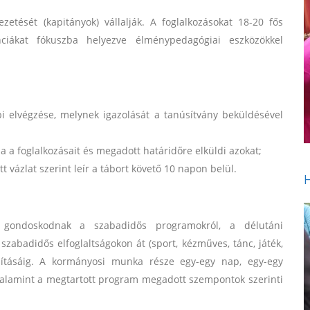
zetését (kapitányok) vállalják. A foglalkozásokat 18-20 fős
nciákat fókuszba helyezve élménypedagógiai eszközökkel
 elvégzése, melynek igazolását a tanúsítvány beküldésével
ja a foglalkozásait és megadott határidőre elküldi azokat;
tt vázlat szerint leír a tábort követő 10 napon belül.
 gondoskodnak a szabadidős programokról, a délutáni
 szabadidős elfoglaltságokon át (sport, kézműves, tánc, játék,
olításáig. A kormányosi munka része egy-egy nap, egy-egy
 valamint a megtartott program megadott szempontok szerinti