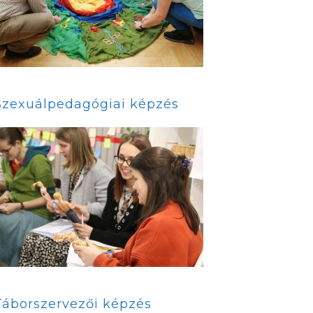
Szexuálpedagógiai képzés
Táborszervezői képzés