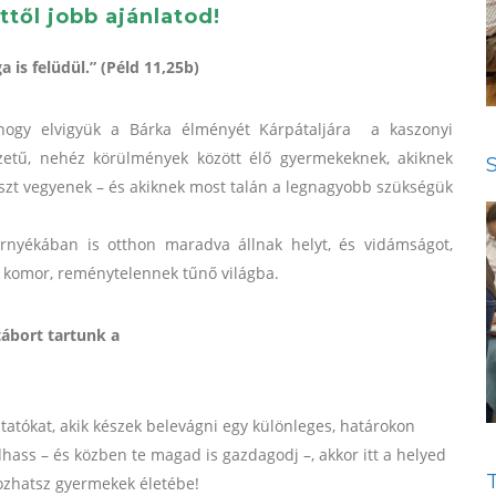
től jobb ajánlatod!
 is felüdül.” (Péld 11,25b)
 hogy elvigyük a Bárka élményét Kárpátaljára a kaszonyi
zetű, nehéz körülmények között élő gyermekeknek, akiknek
szt vegyenek – és akiknek most talán a legnagyobb szükségük
rnyékában is otthon maradva állnak helyt, és vidámságot,
 komor, reménytelennek tűnő világba.
tábort tartunk a
ztatókat, akik készek belevágni egy különleges, határokon
dhass – és közben te magad is gazdagodj –, akkor itt a helyed
hozhatsz gyermekek életébe!