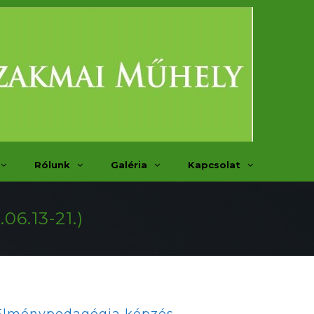
Rólunk
Galéria
Kapcsolat
06.13-21.)
Élménypedagógia képzés