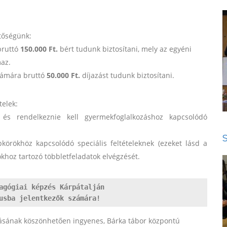
etőségünk:
bruttó
150.000 Ft.
bért tudunk biztosítani, mely az egyéni
maz.
zámára bruttó
50.000 Ft.
díjazást tudunk biztosítani.
telek:
 és rendelkeznie kell gyermekfoglalkozáshoz kapcsolódó
körökhöz kapcsolódó speciális feltételeknek (ezeket lásd a
zokhoz tartozó többletfeladatok elvégzését.
agógiai képzés Kárpátalján

usba jelentkezők számára!
sának köszönhetően ingyenes, Bárka tábor központú