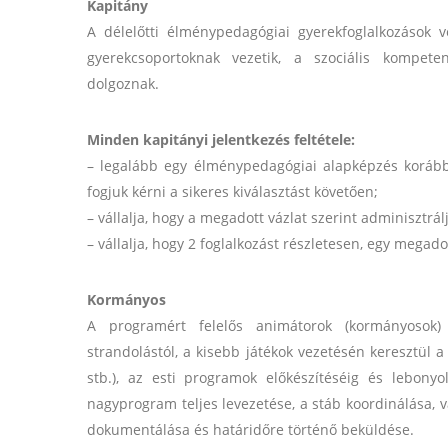
Kapitány
A délelőtti élménypedagógiai gyerekfoglalkozások ve
gyerekcsoportoknak vezetik, a szociális kompete
dolgoznak.
Minden kapitányi jelentkezés feltétele:
– legalább egy élménypedagógiai alapképzés korábbi
fogjuk kérni a sikeres kiválasztást követően;
– vállalja, hogy a megadott vázlat szerint adminisztrál
– vállalja, hogy 2 foglalkozást részletesen, egy megado
Kormányos
A programért felelős animátorok (kormányosok)
strandolástól, a kisebb játékok vezetésén keresztül a
stb.), az esti programok előkészítéséig és lebony
nagyprogram teljes levezetése, a stáb koordinálása,
dokumentálása és határidőre történő beküldése.