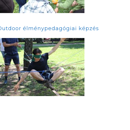
Outdoor élménypedagógiai képzés