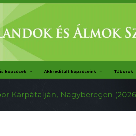
is képzések
Akkreditált képzéseink
Táborok
or Kárpátalján, Nagyberegen (2026.