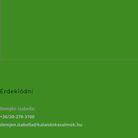
Érdeklődni
Demjén Izabella:
+36/20-278-3100
demjen.izabella@kalandokesalmok.hu