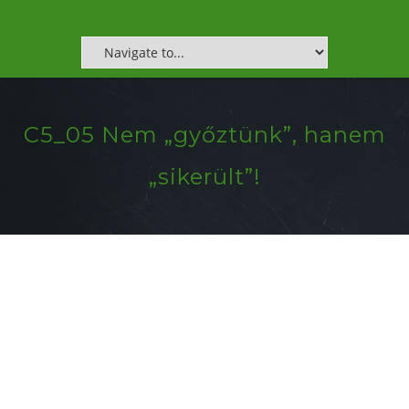
C5_05 Nem „győztünk”, hanem
„sikerült”!