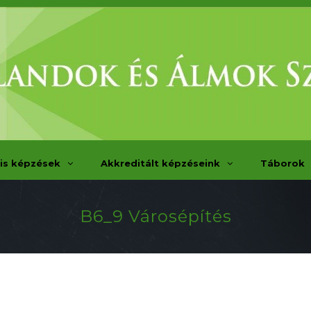
is képzések
Akkreditált képzéseink
Táborok
B6_9 Városépítés