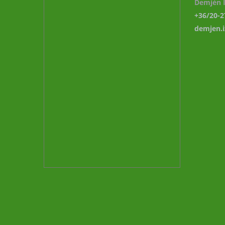
Demjén I
+36/20-2
demjen.