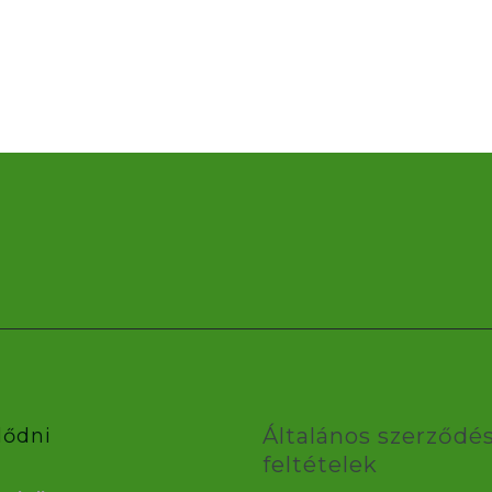
Általános szerződés
lődni
feltételek