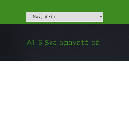
A1_5 Szalagavató bál