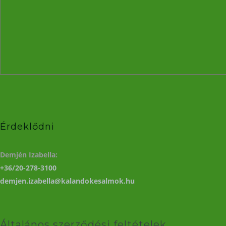
Érdeklődni
Demjén Izabella:
+36/20-278-3100
demjen.izabella@kalandokesalmok.hu
Általános szerződési feltételek