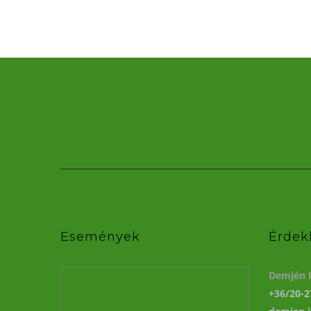
Események
Érdek
Demjén I
+36/20-2