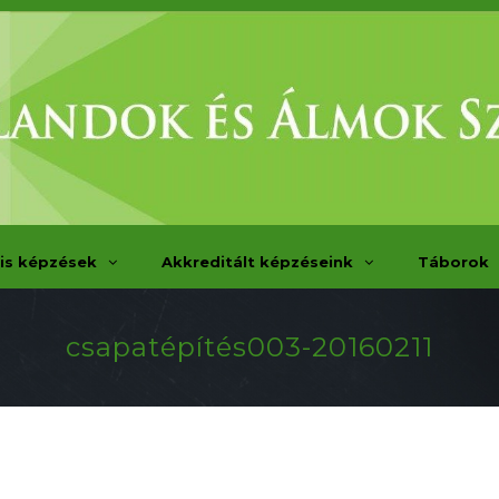
is képzések
Akkreditált képzéseink
Táborok
csapatépítés003-20160211