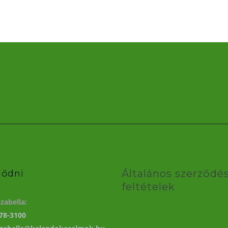
Általános szerződés
lődni
feltételek
zabella:
78-3100