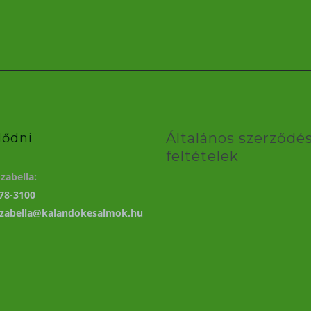
Általános szerződés
lődni
feltételek
zabella:
78-3100
izabella@kalandokesalmok.hu