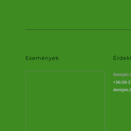
Események
Érdek
Demjén I
+36/20-2
demjen.