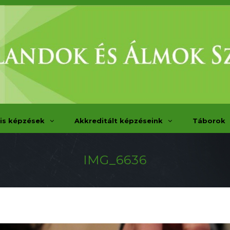
is képzések
Akkreditált képzéseink
Táborok
IMG_6636