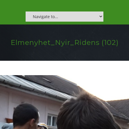
Elmenyhet_Nyir_Ridens (102)