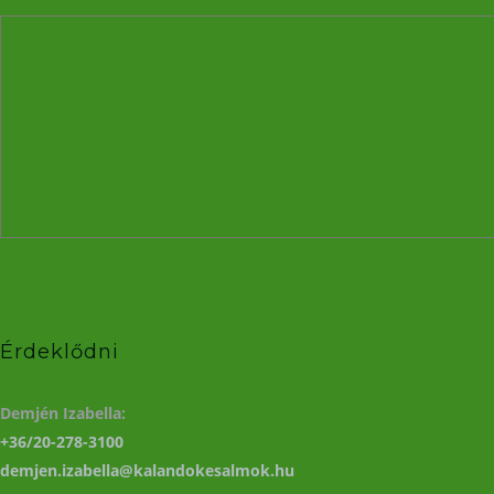
Érdeklődni
Demjén Izabella:
+36/20-278-3100
demjen.izabella@kalandokesalmok.hu