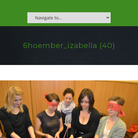
6hoember_izabella (40)