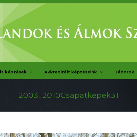
is képzések
Akkreditált képzéseink
Táborok
2003_2010Csapatkepek31