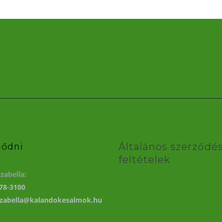
Általános szerződés
lődni
feltételek
zabella:
78-3100
izabella@kalandokesalmok.hu