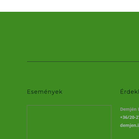
Események
Érdek
Demjén I
+36/20-2
demjen.