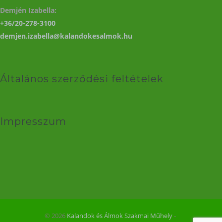
Demjén Izabella:
+36/20-278-3100
demjen.izabella@kalandokesalmok.hu
Általános szerződési feltételek
Impresszum
© 2026
Kalandok és Álmok Szakmai Műhely
‐