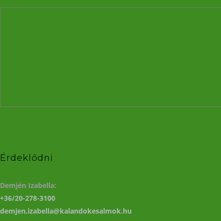
Érdeklődni
Demjén Izabella:
+36/20-278-3100
demjen.izabella@kalandokesalmok.hu