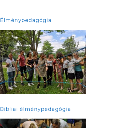
Élménypedagógia
Bibliai élménypedagógia