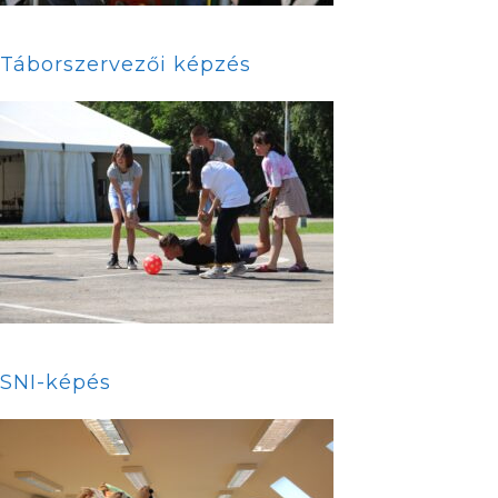
Táborszervezői képzés
SNI-képés