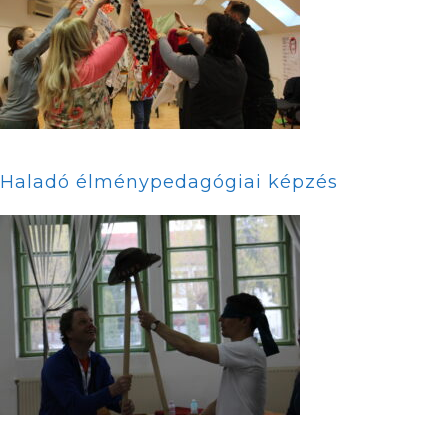
Haladó élménypedagógiai képzés