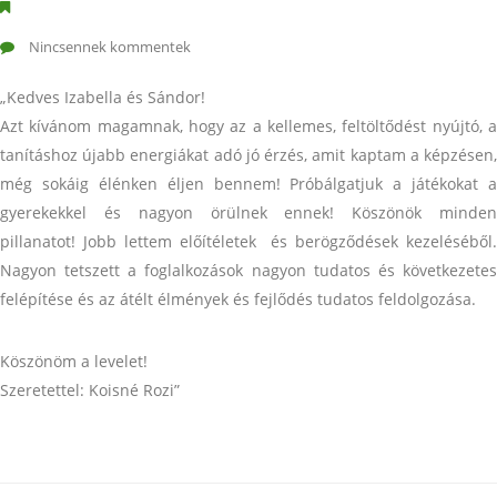
Nincsennek kommentek
„Kedves Izabella és Sándor!
Azt kívánom magamnak, hogy az a kellemes, feltöltődést nyújtó, a
tanításhoz újabb energiákat adó jó érzés, amit kaptam a képzésen,
még sokáig élénken éljen bennem! Próbálgatjuk a játékokat a
gyerekekkel és nagyon örülnek ennek! Köszönök minden
pillanatot! Jobb lettem előítéletek és berögződések kezeléséből.
Nagyon tetszett a foglalkozások nagyon tudatos és következetes
felépítése és az átélt élmények és fejlődés tudatos feldolgozása.
Köszönöm a levelet!
Szeretettel: Koisné Rozi”