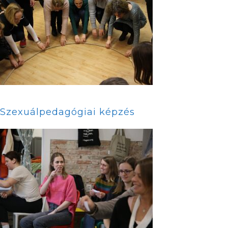
Szexuálpedagógiai képzés