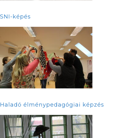
SNI-képés
Haladó élménypedagógiai képzés