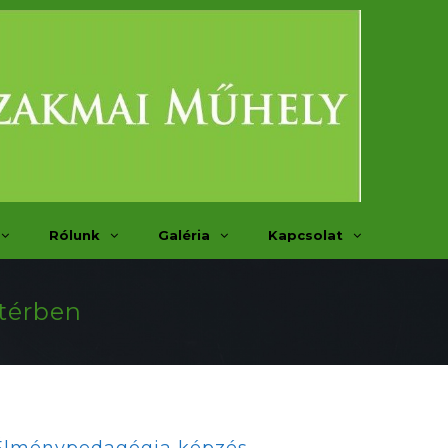
Rólunk
Galéria
Kapcsolat
 térben
Élménypedagógia képzés