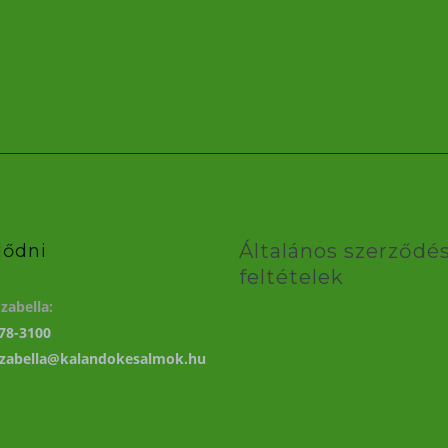
Általános szerződés
lődni
feltételek
zabella:
78-3100
izabella@kalandokesalmok.hu