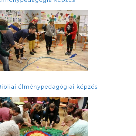
Bibliai élménypedagógiai képzés