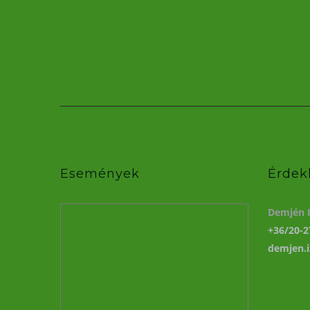
Események
Érdek
Demjén I
+36/20-2
demjen.