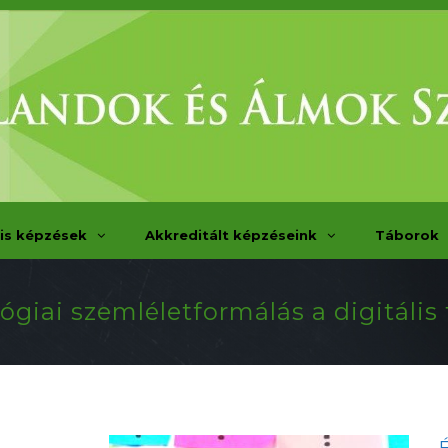
is képzések
Akkreditált képzéseink
Táborok
giai szemléletformálás a digitális