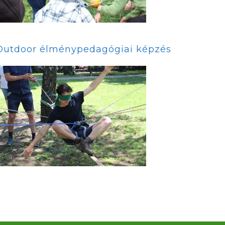
Outdoor élménypedagógiai képzés