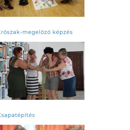
Erőszak-megelőző képzés
Csapatépítés