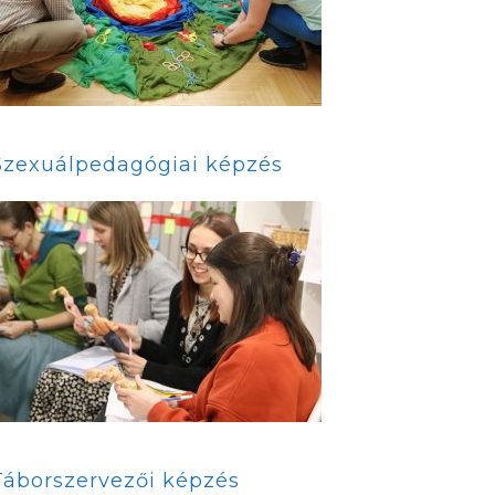
Szexuálpedagógiai képzés
Táborszervezői képzés