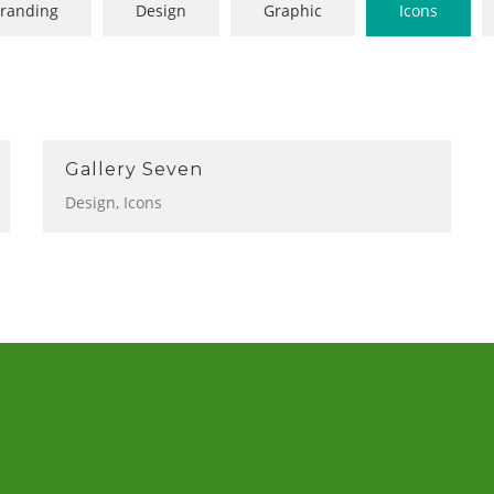
randing
Design
Graphic
Icons
Gallery Seven
Design
,
Icons