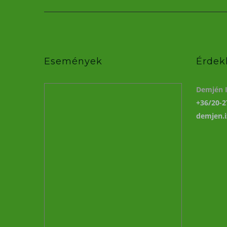
Események
Érdek
Demjén I
+36/20-2
demjen.