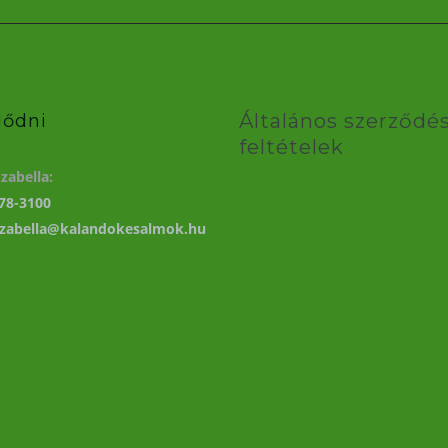
Általános szerződés
lődni
feltételek
zabella:
78-3100
izabella@kalandokesalmok.hu