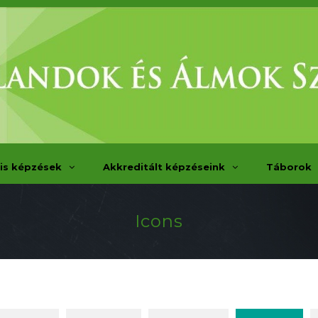
is képzések
Akkreditált képzéseink
Táborok
Icons