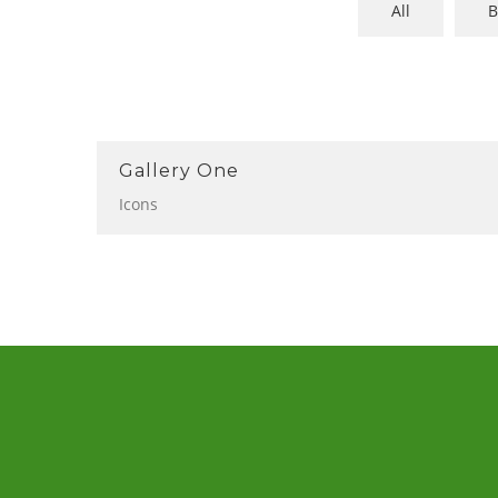
All
B
Gallery One
Icons