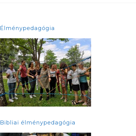
Élménypedagógia
Bibliai élménypedagógia