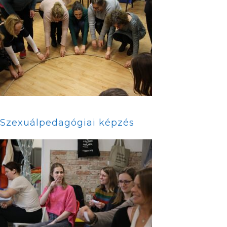
Szexuálpedagógiai képzés