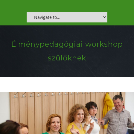
Élménypedagógiai workshop
szülőknek