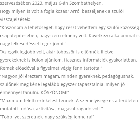
szervezésében 2023. május 6-án Szombathelyen.
Hogy milyen is volt a foglalkozás? Arról beszéljenek a szülői
visszajelzések:
“Köszönöm a lehetőséget, hogy részt vehettem egy szülői közösség
csapatépítésében, nagyszerű élmény volt. Következő alkalommal is
nagy lelkesedéssel fogok jönni.”
“Az egyik legjobb volt, akár többször is eljönnék, illetve
gyerekeknek is külön ajánlom. Hasznos információk gyakorlatban.
Remek előadóval a figyelmet végig fenn tartotta.”
“Nagyon jól éreztem magam, minden gyereknek, pedagógusnak,
szülőnek meg kéne legalább egyszer tapasztalnia, milyen jó
élménnyel tanulni. KÖSZÖNÖM!”
“Maximum feletti értékelést tennék. A személyisége és a területen
mutatott tudása, aktivitása, magával ragadó volt.”
“Több iyet szeretnék, nagy szükség lenne rá!”