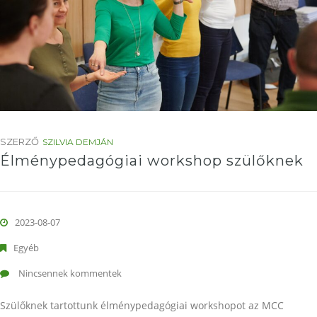
SZERZŐ
SZILVIA DEMJÁN
Élménypedagógiai workshop szülőknek
2023-08-07
Egyéb
Nincsennek kommentek
Szülőknek tartottunk élménypedagógiai workshopot az MCC