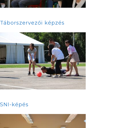
Táborszervezői képzés
SNI-képés