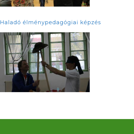
Haladó élménypedagógiai képzés