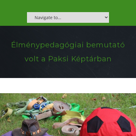
Élménypedagógiai bemutató
volt a Paksi Képtárban