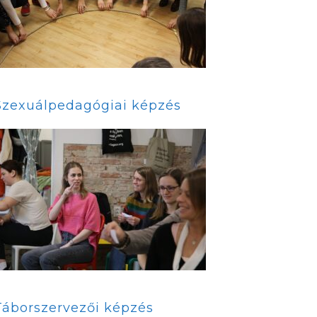
Szexuálpedagógiai képzés
Táborszervezői képzés