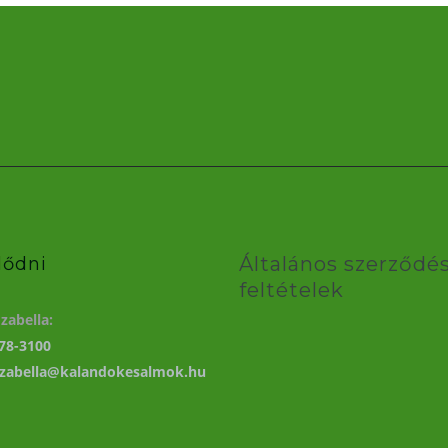
Általános szerződés
lődni
feltételek
zabella:
78-3100
izabella@kalandokesalmok.hu