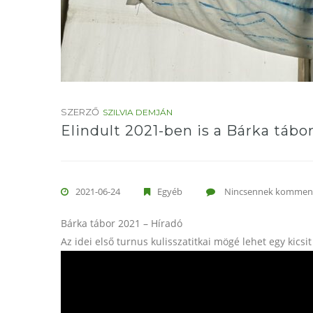
SZERZŐ
SZILVIA DEMJÁN
Elindult 2021-ben is a Bárka tábor
2021-06-24
Egyéb
Nincsennek kommen
Bárka tábor 2021 – Híradó
Az idei első turnus kulisszatitkai mögé lehet egy kicsit