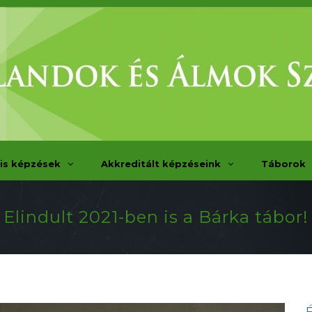
is képzések
Akkreditált képzéseink
Táborok
Elindult 2021-ben is a Bárka tábor!