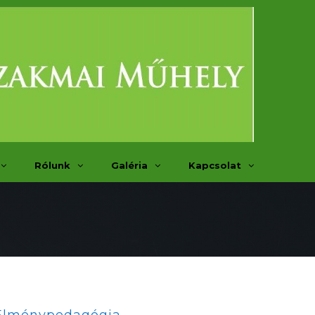
Rólunk
Galéria
Kapcsolat
Élménypedagógia