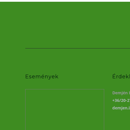
Események
Érdek
Demjén I
+36/20-2
demjen.