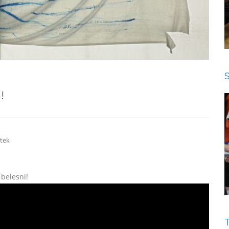
!
tek
 belesni!