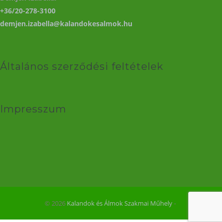
+36/20-278-3100
demjen.izabella@kalandokesalmok.hu
Általános szerződési feltételek
Impresszum
© 2026
Kalandok és Álmok Szakmai Műhely
‐