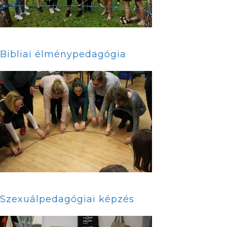
Bibliai élménypedagógia
Szexuálpedagógiai képzés