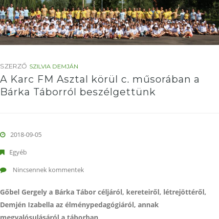
SZERZŐ
SZILVIA DEMJÁN
A Karc FM Asztal körül c. műsorában a
Bárka Táborról beszélgettünk
2018-09-05
Egyéb
Nincsennek kommentek
Gőbel Gergely a Bárka Tábor céljáról, kereteiről, létrejöttéről,
Demjén Izabella az élménypedagógiáról, annak
megvalósulásáról a táborban,