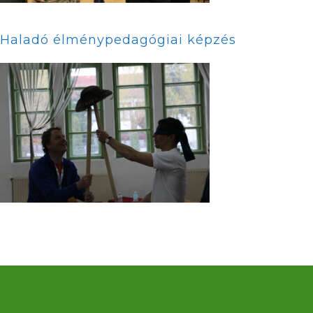
Haladó élménypedagógiai képzés