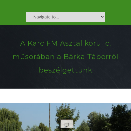
A Karc FM Asztal körül c.
műsorában a Bárka Táborról
beszélgettünk