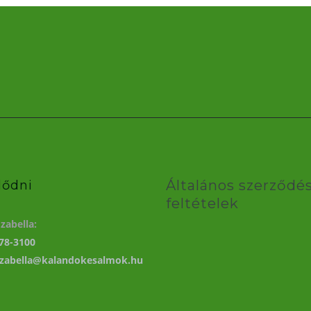
Általános szerződés
lődni
feltételek
zabella:
78-3100
izabella@kalandokesalmok.hu