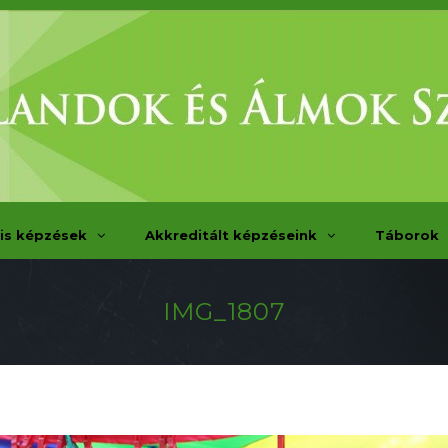
is képzések
Akkreditált képzéseink
Táborok
IMG_1807