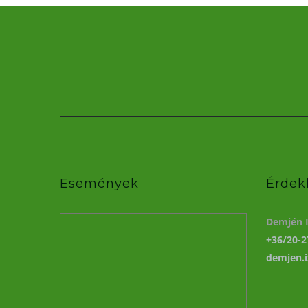
Események
Érdek
Demjén I
+36/20-2
demjen.