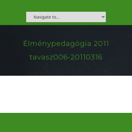
Élménypedagógia 2011
tavasz006-20110316