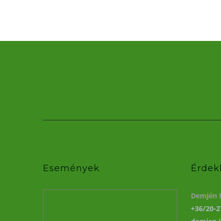
Események
Érdek
Demjén I
+36/20-2