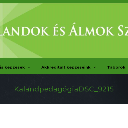
is képzések
Akkreditált képzéseink
Táborok
KalandpedagógiaDSC_9215