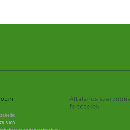
Általános szerződés
lődni
feltételek
zabella:
78-3100