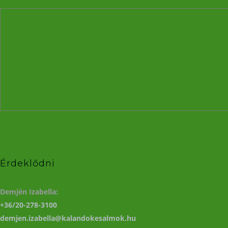
Érdeklődni
Demjén Izabella:
+36/20-278-3100
demjen.izabella@kalandokesalmok.hu