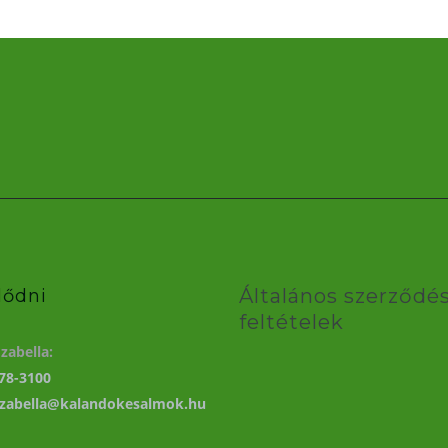
Általános szerződés
lődni
feltételek
zabella:
78-3100
izabella@kalandokesalmok.hu