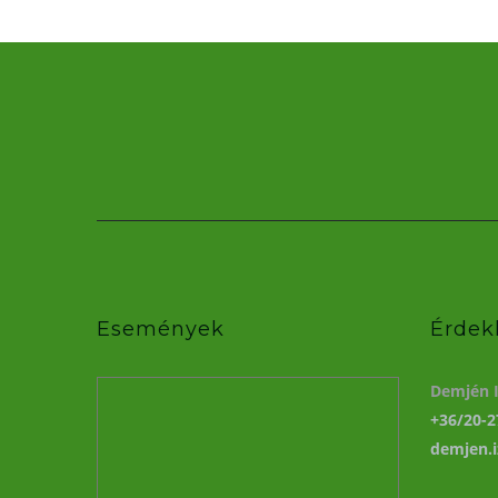
Események
Érdek
Demjén I
+36/20-2
demjen.