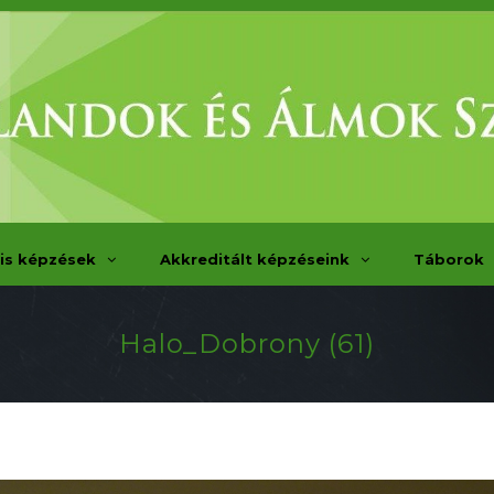
is képzések
Akkreditált képzéseink
Táborok
Halo_Dobrony (61)