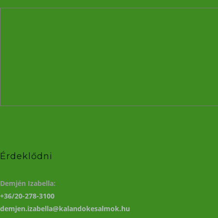
Érdeklődni
Demjén Izabella:
+36/20-278-3100
demjen.izabella@kalandokesalmok.hu