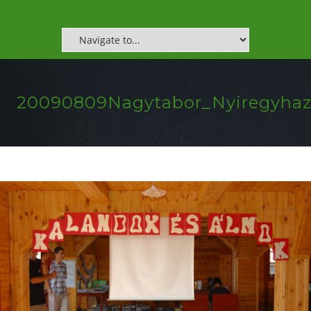
20090809Nagytabor_Nyiregyhaz