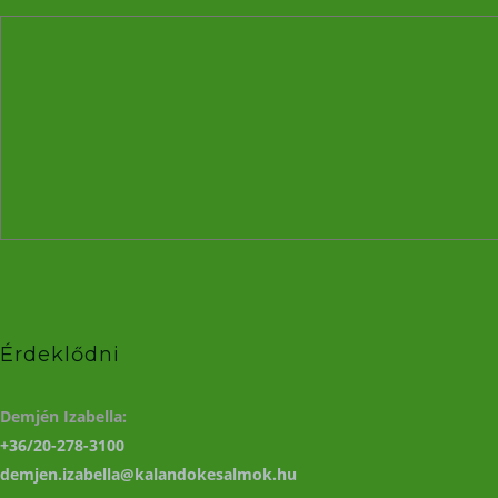
Érdeklődni
Demjén Izabella:
+36/20-278-3100
demjen.izabella@kalandokesalmok.hu