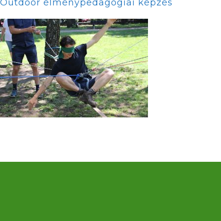
Outdoor élménypedagógiai képzés