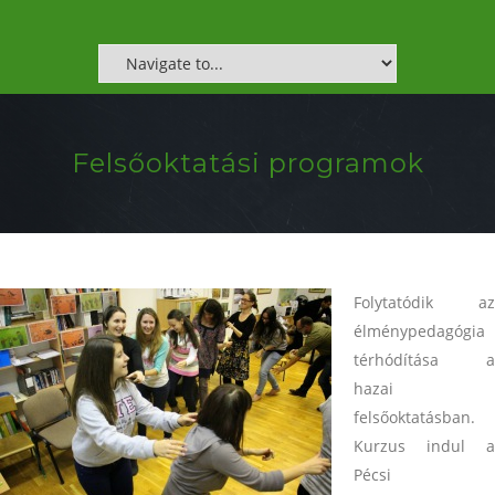
Felsőoktatási programok
Folytatódik az
élménypedagógia
térhódítása a
hazai
felsőoktatásban.
Kurzus indul a
Pécsi