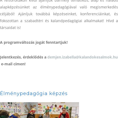
A felsoroltakon kívül ajánljuk bármely tematikus, alap és haladó
alapképzésünket az élménypedagógiával való megismerkedés
céljából! Ajánljuk továbbá képzéseinket, konferenciáinkat, és
fokozottan a szabadtéri és kalandpedagógiai alkalmakat! Hívd a
társaidat is!
A programváltozás jogát fenntartjuk!
Jelentkezés, érdeklődés a
demjen.izabella@kalandokesalmok.hu
e-mail címen!
Élménypedagógia képzés