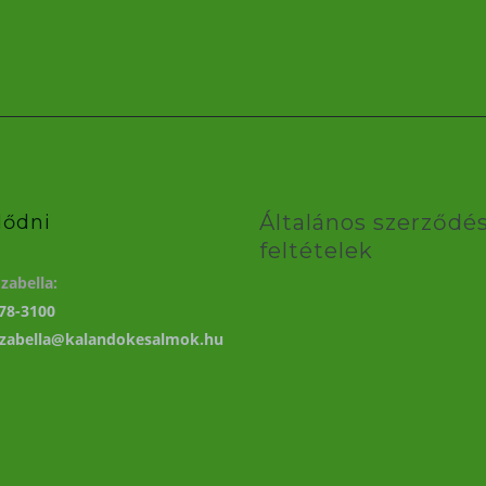
Általános szerződés
lődni
feltételek
zabella:
78-3100
izabella@kalandokesalmok.hu