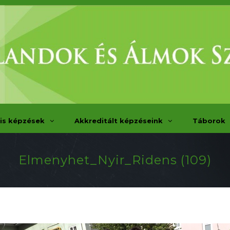
is képzések
Akkreditált képzéseink
Táborok
Elmenyhet_Nyir_Ridens (109)