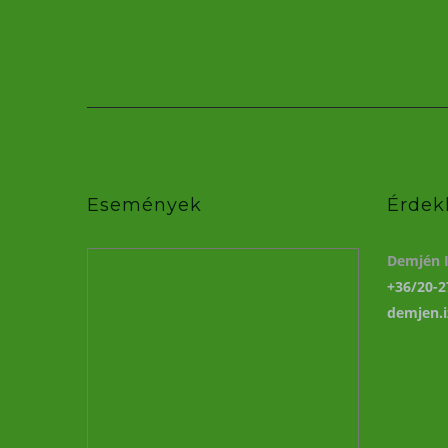
Események
Érdek
Demjén I
+36/20-2
demjen.