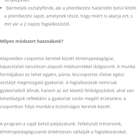
Bármelyik osztályfőnök, aki a jelentkezési határidőn belül kitölti
a jelentkezési lapot, amelynek része, hogy miért is akarja ezt, s
mit vár a 2 napos foglalkozástól.
Milyen módszert használunk?
Alapvetően csoportos keretek között élménypedagógiai,
tapasztalati tanuláson alapuló módszerekkel dolgozunk. A munka
formájában ez lehet egyéni, páros, kiscsoportos illetve egész
osztályt megmozgató gyakorlat. A foglalkozások nemcsak
gyakorlatból állnak, hanem az azt követő feldolgozásból, ahol van
lehetőségük reflektálni a gyakorlat során megélt érzéseikre, a
csoportban folyó munkára biztonságos keretek között.
A program a saját belső pályázatunk. Felkészült trénereink,
élménypedagógusaink önkéntesen vállalják a foglalkozásokat,