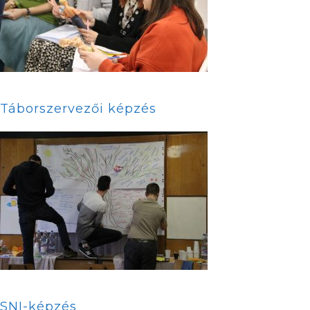
Táborszervezői képzés
SNI-képzés