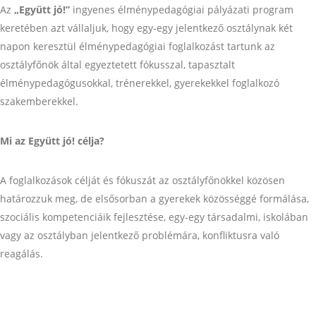
Az
„Együtt jó!”
ingyenes élménypedagógiai pályázati program
keretében azt vállaljuk, hogy egy-egy jelentkező osztálynak két
napon keresztül élménypedagógiai foglalkozást tartunk az
osztályfőnök által egyeztetett fókusszal, tapasztalt
élménypedagógusokkal, trénerekkel, gyerekekkel foglalkozó
szakemberekkel.
Mi az Együtt jó! célja?
A foglalkozások célját és fókuszát az osztályfőnökkel közösen
határozzuk meg, de elsősorban a gyerekek közösséggé formálása,
szociális kompetenciáik fejlesztése, egy-egy társadalmi, iskolában
vagy az osztályban jelentkező problémára, konfliktusra való
reagálás.