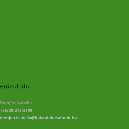
Érdeklődni
Demjén Izabella:
+36/20-278-3100
demjen.izabella@kalandokesalmok.hu