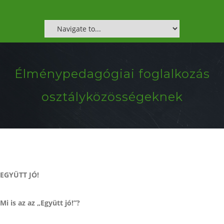
Élménypedagógiai foglalkozás
osztályközösségeknek
EGYÜTT JÓ!
Mi is az az „Együtt jó!”?