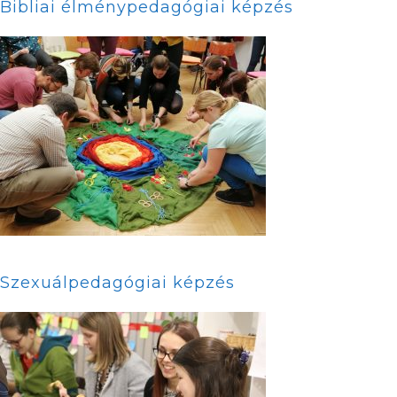
Bibliai élménypedagógiai képzés
Szexuálpedagógiai képzés