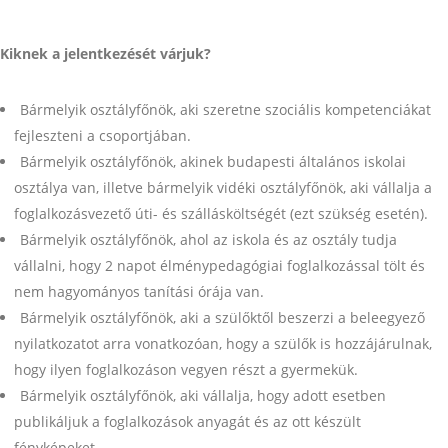
Kiknek a jelentkezését várjuk?
Bármelyik osztályfőnök, aki szeretne szociális kompetenciákat
fejleszteni a csoportjában.
Bármelyik osztályfőnök, akinek budapesti általános iskolai
osztálya van, illetve bármelyik vidéki osztályfőnök, aki vállalja a
foglalkozásvezető úti- és szállásköltségét (ezt szükség esetén).
Bármelyik osztályfőnök, ahol az iskola és az osztály tudja
vállalni, hogy 2 napot élménypedagógiai foglalkozással tölt és
nem hagyományos tanítási órája van.
Bármelyik osztályfőnök, aki a szülőktől beszerzi a beleegyező
nyilatkozatot arra vonatkozóan, hogy a szülők is hozzájárulnak,
hogy ilyen foglalkozáson vegyen részt a gyermekük.
Bármelyik osztályfőnök, aki vállalja, hogy adott esetben
publikáljuk a foglalkozások anyagát és az ott készült
fényképeket.