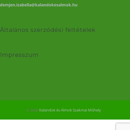
demjen.izabella@kalandokesalmok.hu
Általános szerződési feltételek
Impresszum
© 2026
Kalandok és Álmok Szakmai Műhely
‐