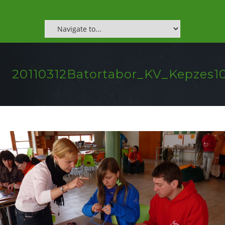
20110312Batortabor_KV_Kepzes1