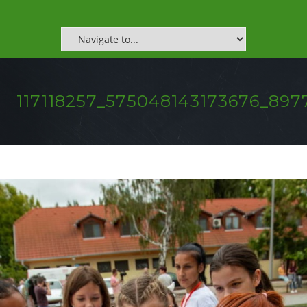
117118257_575048143173676_89