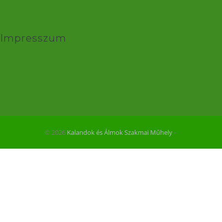
Impresszum
© 2026
Kalandok és Álmok Szakmai Műhely
‐