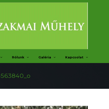
Rólunk
Galéria
Kapcsolat
8563840_o