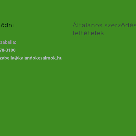
Általános szerződés
lődni
feltételek
zabella:
78-3100
izabella@kalandokesalmok.hu