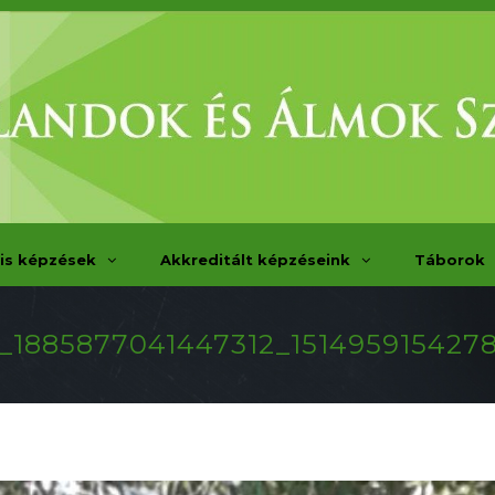
is képzések
Akkreditált képzéseink
Táborok
_1885877041447312_151495915427