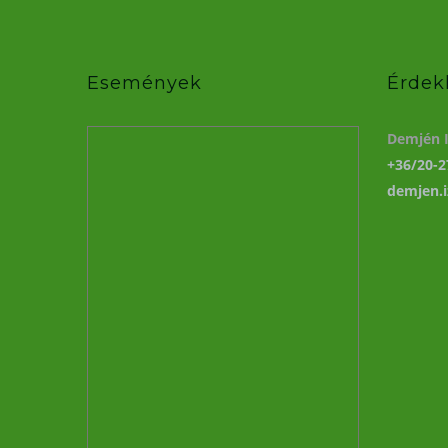
Események
Érdek
Demjén I
+36/20-2
demjen.