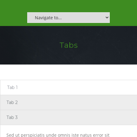
Tabs
Tab 1
Tab 2
Tab 3
Sed ut perspiciatis unde omnis iste natus error sit