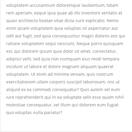
voluptatem accusantium doloremque laudantium, totam
rem aperiam, eaque ipsa quae ab illo inventore veritatis et
quasi architecto beatae vitae dicta sunt explicabo. Nemo
enim ipsam voluptatem quia voluptas sit aspernatur aut
odit aut fugit, sed quia consequuntur magni dolores eos qui
ratione voluptatem sequi nesciunt. Neque porro quisquam
est, qui dolorem ipsum quia dolor sit amet, consectetur,
adipisci velit, sed quia non numquam eius modi tempora
incidunt ut labore et dolore magnam aliquam quaerat
voluptatem. Ut enim ad minima veniam, quis nostrum
exercitationem ullam corporis suscipit laboriosam, nisi ut
aliquid ex ea commodi consequatur? Quis autem vel eum
iure reprehenderit qui in ea voluptate velit esse quam nihil
molestiae consequatur, vel illum qui dolorem eum fugiat
quo voluptas nulla pariatur?