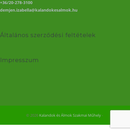
+36/20-278-3100
demjen.izabella@kalandokesalmok.hu
Általános szerződési feltételek
Impresszum
© 2026
Kalandok és Álmok Szakmai Műhely
‐