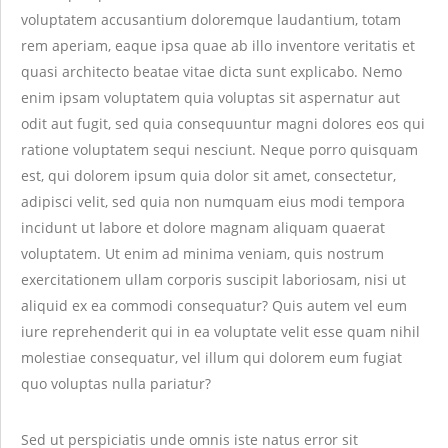
voluptatem accusantium doloremque laudantium, totam
rem aperiam, eaque ipsa quae ab illo inventore veritatis et
quasi architecto beatae vitae dicta sunt explicabo. Nemo
enim ipsam voluptatem quia voluptas sit aspernatur aut
odit aut fugit, sed quia consequuntur magni dolores eos qui
ratione voluptatem sequi nesciunt. Neque porro quisquam
est, qui dolorem ipsum quia dolor sit amet, consectetur,
adipisci velit, sed quia non numquam eius modi tempora
incidunt ut labore et dolore magnam aliquam quaerat
voluptatem. Ut enim ad minima veniam, quis nostrum
exercitationem ullam corporis suscipit laboriosam, nisi ut
aliquid ex ea commodi consequatur? Quis autem vel eum
iure reprehenderit qui in ea voluptate velit esse quam nihil
molestiae consequatur, vel illum qui dolorem eum fugiat
quo voluptas nulla pariatur?
Sed ut perspiciatis unde omnis iste natus error sit