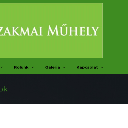
Rólunk
Galéria
Kapcsolat
ok