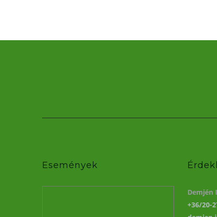
Események
Érdek
Demjén I
+36/20-2