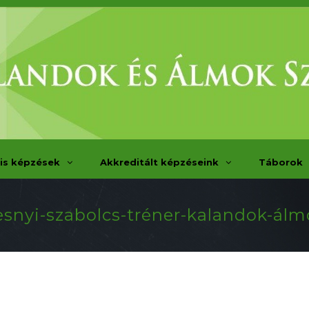
is képzések
Akkreditált képzéseink
Táborok
esnyi-szabolcs-tréner-kalandok-álm