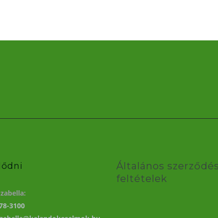
Általános szerződés
lődni
feltételek
zabella:
78-3100