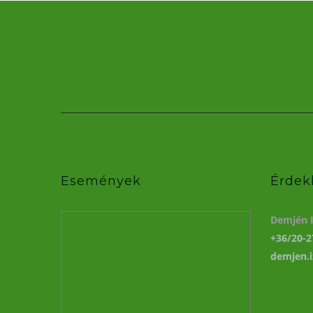
Események
Érdek
Demjén I
+36/20-2
demjen.