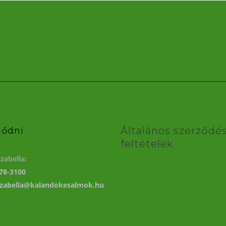
Általános szerződés
lődni
feltételek
zabella:
78-3100
izabella@kalandokesalmok.hu