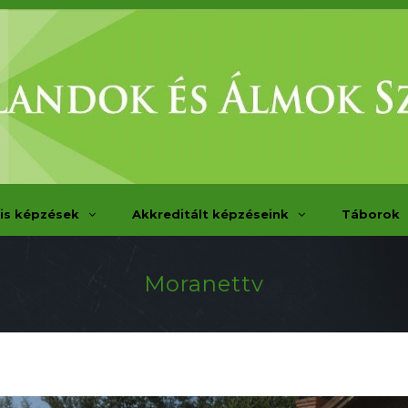
is képzések
Akkreditált képzéseink
Táborok
Moranettv