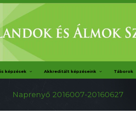
is képzések
Akkreditált képzéseink
Táborok
Naprenyő 2016007-20160627