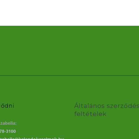
Általános szerződés
lődni
feltételek
zabella:
78-3100