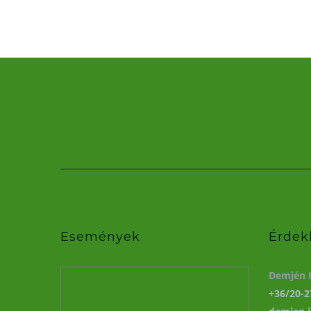
Események
Érdek
Demjén I
+36/20-2