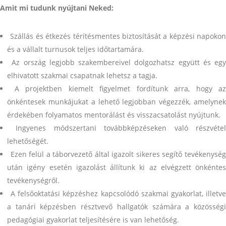
Amit mi tudunk nyújtani Neked:
Szállás és étkezés térítésmentes biztosítását a képzési napokon
és a vállalt turnusok teljes időtartamára.
Az ország legjobb szakembereivel dolgozhatsz együtt és egy
elhivatott szakmai csapatnak lehetsz a tagja.
A projektben kiemelt figyelmet fordítunk arra, hogy az
önkéntesek munkájukat a lehető legjobban végezzék, amelynek
érdekében folyamatos mentorálást és visszacsatolást nyújtunk.
Ingyenes módszertani továbbképzéseken való részvéte
lehetőségét.
Ezen felül a táborvezető által igazolt sikeres segítő tevékenysé
után igény esetén igazolást állítunk ki az elvégzett önkéntes
tevékenységről.
A felsőoktatási képzéshez kapcsolódó szakmai gyakorlat, illetv
a tanári képzésben résztvevő hallgatók számára a közösségi
pedagógiai gyakorlat teljesítésére is van lehetőség.