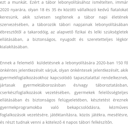
ezt a munkát. Ezért a tábor lebonyolításához ismételten, immár
2020 nyarára, olyan 18 és 35 év közötti vállalkozó kedvű fiatalokat
keresünk, akik szívesen segítenek a tábor napi életének
szervezésében, a táborozók tábori napjainak lebonyolításában
ébresztőtől a takarodóig, az alapvető fizikai és lelki szükségletek
ellátásában, a biztonságos, nyugodt és szeretetteljes légkör
kialakításában.
Ennek a felemelő küldetésnek a lebonyolítására 2020-ban 150 fő
önkéntes jelentkezését várjuk, olyan önkéntesek jelentkezését, akik
gyermekfoglalkozásokhoz kapcsolódó tapasztalattal rendelkeznek,
jártasak gyermektáborozásban és/vagy táboroztatásban,
cserkészfoglalkozások vezetésében, gyermekek felelősségteljes
ellátásában és biztonságos felügyeletében, késztetést éreznek
gyermekprogramokba való bekapcsolódásra, kézműves
foglalkozások vezetésére, játéktanításra, közös játékra, mesélésre,
és részt tudnak venni a kötelező 4 napos tábori felkészítőn.