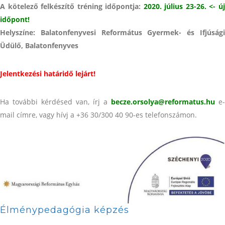
A kötelező felkészítő tréning időpontja:
2020. július 23-26. <- ú
időpont!
Helyszíne: Balatonfenyvesi Református Gyermek- és Ifjúsági
Üdülő, Balatonfenyves
Jelentkezési határidő lejárt!
Ha további kérdésed van, írj a
becze.orsolya@reformatus.hu
e-
mail címre, vagy hívj a +36 30/300 40 90-es telefonszámon.
Élménypedagógia képzés