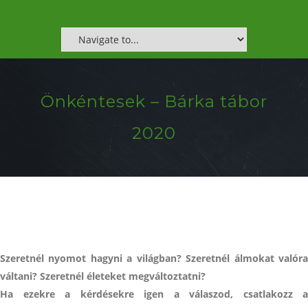
Önkéntesek – Bárka tábor
2020
Szeretnél nyomot hagyni a világban? Szeretnél álmokat valóra
váltani? Szeretnél életeket megváltoztatni?
Ha ezekre a kérdésekre igen a válaszod, csatlakozz a