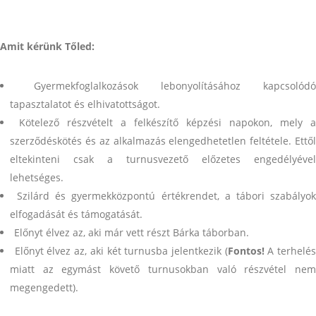
Amit kérünk Tőled:
Gyermekfoglalkozások lebonyolításához kapcsolódó
tapasztalatot és elhivatottságot.
Kötelező részvételt a felkészítő képzési napokon, mely a
szerződéskötés és az alkalmazás elengedhetetlen feltétele. Ettől
eltekinteni csak a turnusvezető előzetes engedélyével
lehetséges.
Szilárd és gyermekközpontú értékrendet, a tábori szabályo
elfogadását és támogatását.
Előnyt élvez az, aki már vett részt Bárka táborban.
Előnyt élvez az, aki két turnusba jelentkezik (
Fontos!
A terhelé
miatt az egymást követő turnusokban való részvétel nem
megengedett).