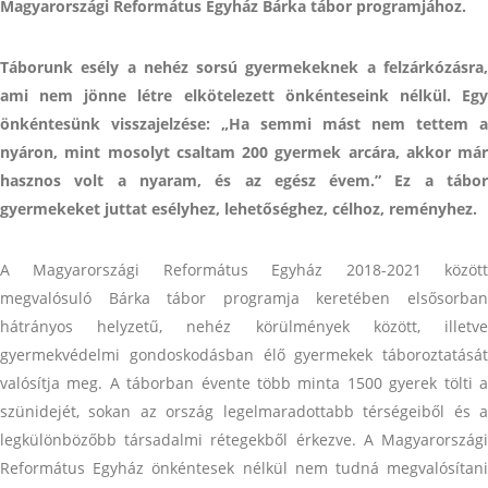
Magyarországi Református Egyház Bárka tábor programjához.
Táborunk esély a nehéz sorsú gyermekeknek a felzárkózásra,
ami nem jönne létre elkötelezett önkénteseink nélkül. Egy
önkéntesünk visszajelzése: „Ha semmi mást nem tettem a
nyáron, mint mosolyt csaltam 200 gyermek arcára, akkor már
hasznos volt a nyaram, és az egész évem.”
Ez a tábo
gyermekeket juttat esélyhez, lehetőséghez, célhoz, reményhez.
A Magyarországi Református Egyház 2018-2021 között
megvalósuló Bárka tábor programja keretében elsősorban
hátrányos helyzetű, nehéz körülmények között, illetve
gyermekvédelmi gondoskodásban élő gyermekek táboroztatását
valósítja meg. A táborban évente több minta 1500 gyerek tölti a
szünidejét, sokan az ország legelmaradottabb térségeiből és a
legkülönbözőbb társadalmi rétegekből érkezve. A Magyarországi
Református Egyház önkéntesek nélkül nem tudná megvalósítani