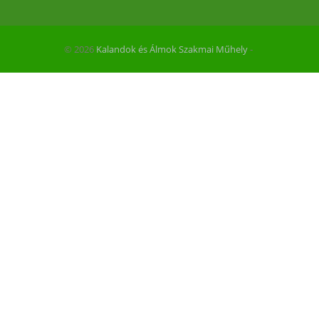
© 2026
Kalandok és Álmok Szakmai Műhely
‐