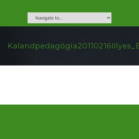
Kalandpedagógia20110216Illyes