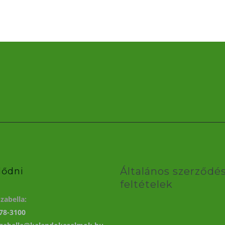
Általános szerződés
lődni
feltételek
zabella:
78-3100