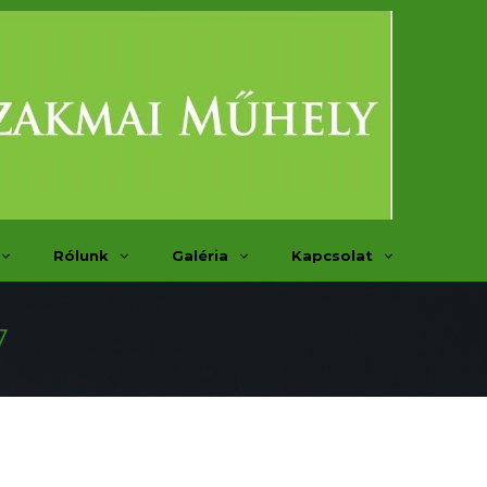
Rólunk
Galéria
Kapcsolat
7