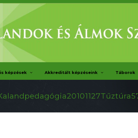
is képzések
Akkreditált képzéseink
Táborok
Kalandpedagógia20101127Tűztúra5