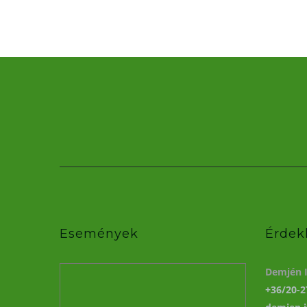
Események
Érdek
Demjén I
+36/20-2