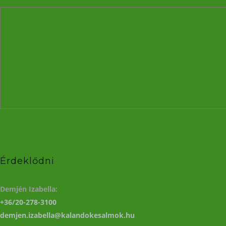
Érdeklődni
Demjén Izabella:
+36/20-278-3100
demjen.izabella@kalandokesalmok.hu