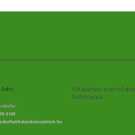
Általános szerződés
lődni
feltételek
zabella:
78-3100
izabella@kalandokesalmok.hu