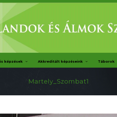
is képzések
Akkreditált képzéseink
Táborok
Martely_Szombat1