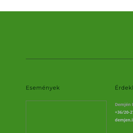
Események
Érdek
Demjén I
+36/20-2
demjen.