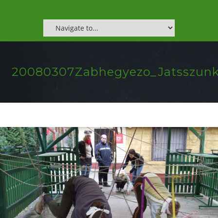
20080307Zabhegyezo_Jatsszunk