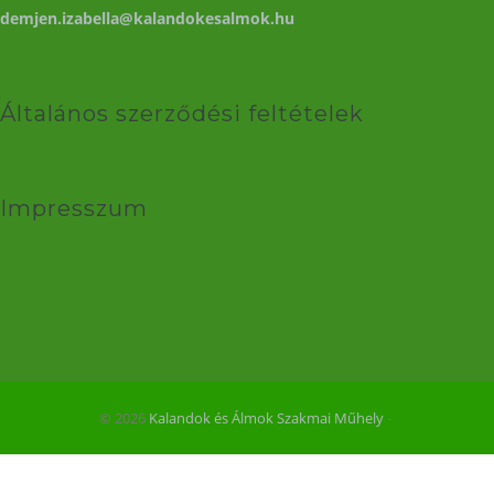
demjen.izabella@kalandokesalmok.hu
Általános szerződési feltételek
Impresszum
© 2026
Kalandok és Álmok Szakmai Műhely
‐